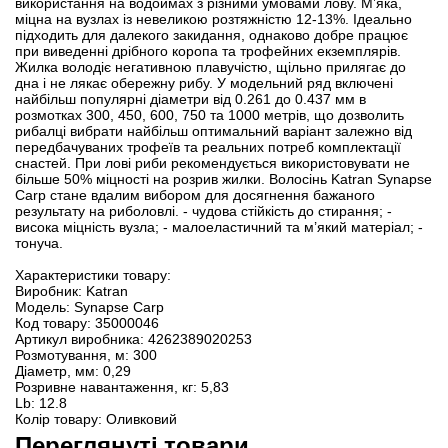
використання на водоймах з різними умовами лову. М’яка,
міцна на вузлах із невеликою розтяжністю 12-13%. Ідеально
підходить для далекого закидання, однаково добре працює
при виведенні дрібного коропа та трофейних екземплярів.
Жилка володіє негативною плавучістю, щільно прилягає до
дна і не лякає обережну рибу. У модельний ряд включені
найбільш популярні діаметри від 0.261 до 0.437 мм в
розмотках 300, 450, 600, 750 та 1000 метрів, що дозволить
рибалці вибрати найбільш оптимальний варіант залежно від
передбачуваних трофеїв та реальних потреб комплектації
снастей. При лові риби рекомендується використовувати не
більше 50% міцності на розрив жилки. Волосінь Katran Synapse
Carp стане вдалим вибором для досягнення бажаного
результату на риболовлі. - чудова стійкість до стирання; -
висока міцність вузла; - малоеластичний та м’який матеріал; -
тонуча.
Характеристики товару:
Виробник: Katran
Модель: Synapse Carp
Код товару: 35000046
Артикул виробника: 4262389020253
Розмотування, м: 300
Діаметр, мм: 0,29
Розривне навантаження, кг: 5,83
Lb: 12.8
Колір товару: Оливковий
Переглянуті товари