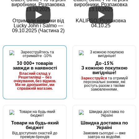
виробники. Розпаковка
виробники. Розпаковка
13.10.2025
13.10.2025
Отримали новинки від
KALIPSO. Розпаковка
Lucky John і Salmo —
04.10.25
09.10.2025 (Частина 2)
30 000+ товарів
До -15%
завжди в наявності
З кожною покупкою
вигідніше!
Власний склад у
Решетилівці — без
Зареєструйся
та отримуй
очікування, без відмов.
персональні знижки, які
Ми не дропшипінг, ми
ростуть разом з твоїми
справжній магазин.
замовленнями.
Товари на будь-який
Швидка доставка по
бюджет
Україні
Від доступних снастей до
Замовив сьогодні — вже
преміум-брендів
завтра на водоймі.