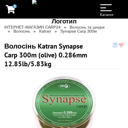
0
Toggle
navigation
Каталог
ІНТЕРНЕТ-МАГАЗИН CARP24
Волосінь та шнури
Волосінь
Katran
Synapse Carp 300м
Волосінь Katran Synapse
Carp 300m (olive) 0.286mm
12.85lb/5.83kg