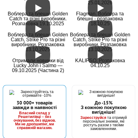
25.01.2026
Воблера та блешні Golden
Flagman. Воблера та
Catch та різні виробники.
блешні - розпаковка
Розпаковка 19.10.2025
18.10.25
Воблера та блешні Golden
Воблера та блешні Golden
Catch, Strike Pro та різні
Catch, Strike Pro та різні
виробники. Розпаковка
виробники. Розпаковка
13.10.2025
13.10.2025
Отримали новинки від
KALIPSO. Розпаковка
Lucky John і Salmo —
04.10.25
09.10.2025 (Частина 2)
30 000+ товарів
До -15%
завжди в наявності
З кожною покупкою
вигідніше!
Власний склад у
Решетилівці — без
Зареєструйся
та отримуй
очікування, без відмов.
персональні знижки, які
Ми не дропшипінг, ми
ростуть разом з твоїми
справжній магазин.
замовленнями.