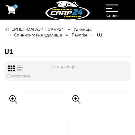
0
Toggle
navigation
Каталог
ІНТЕРНЕТ-МАГАЗИН CARP24
Удилища
Спиннинговые удилища
Favorite
U1
U1
На страницу:
Сортировка: