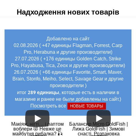
Надходження нових товарів
Добавлено на сайт
02.08.2026 ( +47 единицы Flagman, Forrest, Carp
Pro, Herabuna и другие производители)
27.07.2026 ( +176 единицы Golden Catch, Strike
Pro, Hayabusa, Tica, Zeox и другие производители)
26.07.2026 ( +66 единицы Favorite, Smart, Maver,
Brain, Stonfo, Meiho, Select, Savage Gear и другие
производители )
289 единицы
итог
, которые есть в наличии в
магазине и ранее не были добавлены на сайт.)
Посмотреть все
НОВЫЕ ТОВАРЫ
Макіяж, нігті… і раптом
Балансир Micro GoldFish |
воблери 🤣 Невже це
Лижа GoldFish | Зимові
майбутня рибалка? 🎣
снасті. Розпаковка