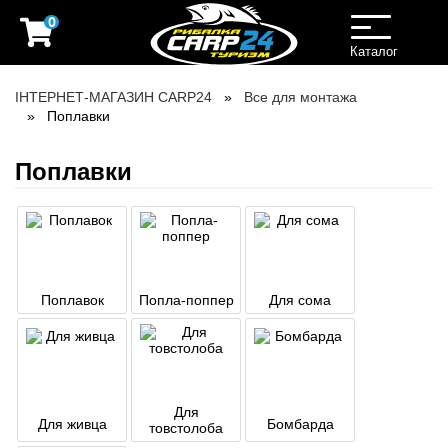
0
Toggle
navigation
Каталог
ІНТЕРНЕТ-МАГАЗИН CARP24
Все для монтажа
Поплавки
Поплавки
Поплавок
Попла-поппер
Для сома
Для
Для живца
Бомбарда
товстолоба