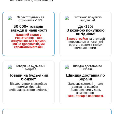
30 000+ товарів
До -15%
завжди в наявності
З кожною покупкою
вигідніше!
Власний склад у
Решетилівці — без
Зареєструйся
та отримуй
очікування, без відмов.
персональні знижки, які
Ми не дропшипінг, ми
ростуть разом з твоїми
справжній магазин.
замовленнями.
Товари на будь-який
Швидка доставка по
бюджет
Україні
Від доступних снастей до
Замовив сьогодні — вже
преміум-брендів
завтра на водоймі.
вибір для кожного рибалки.
Відправляємо у день
замовлення.
Весь товар в наявності.