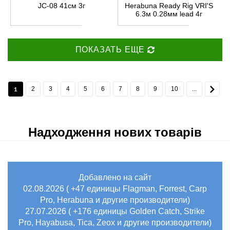
JC-08 41см 3г
Herabuna Ready Rig VRI'S
6.3м 0.28мм lead 4г
ПОКАЗАТЬ ЕЩЕ
1
2
3
4
5
6
7
8
9
10
...
Надходження нових товарів
Добавлено на сайт
02.08.2026 ( +47 единицы Flagman, Forrest, Carp
Pro, Herabuna и другие производители)
27.07.2026 ( +176 единицы Golden Catch, Strike
Pro, Hayabusa, Tica, Zeox и другие производители)