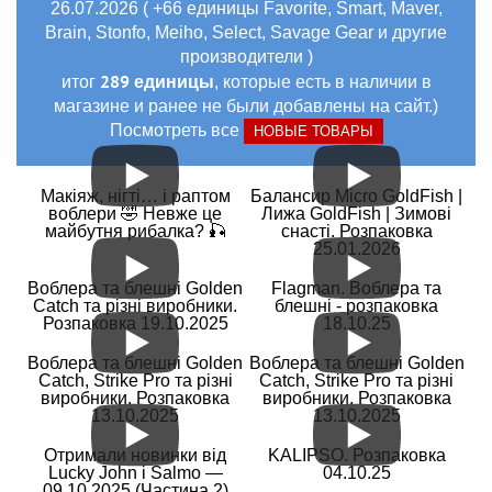
26.07.2026 ( +66 единицы Favorite, Smart, Maver,
Brain, Stonfo, Meiho, Select, Savage Gear и другие
производители )
289 единицы
итог
, которые есть в наличии в
магазине и ранее не были добавлены на сайт.)
Посмотреть все
НОВЫЕ ТОВАРЫ
Макіяж, нігті… і раптом
Балансир Micro GoldFish |
воблери 🤣 Невже це
Лижа GoldFish | Зимові
майбутня рибалка? 🎣
снасті. Розпаковка
25.01.2026
Воблера та блешні Golden
Flagman. Воблера та
Catch та різні виробники.
блешні - розпаковка
Розпаковка 19.10.2025
18.10.25
Воблера та блешні Golden
Воблера та блешні Golden
Catch, Strike Pro та різні
Catch, Strike Pro та різні
виробники. Розпаковка
виробники. Розпаковка
13.10.2025
13.10.2025
Отримали новинки від
KALIPSO. Розпаковка
Lucky John і Salmo —
04.10.25
09.10.2025 (Частина 2)