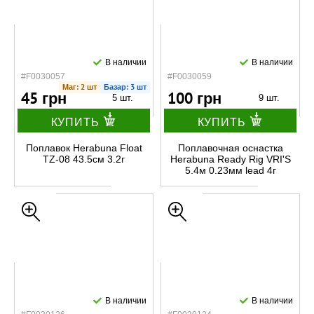
В наличии
В наличии
#F0030057
#F0030059
Маг: 2 шт
Базар: 3 шт
45 грн
100 грн
5 шт.
9 шт.
КУПИТЬ
КУПИТЬ
Поплавок Herabuna Float
Поплавочная оснастка
TZ-08 43.5см 3.2г
Herabuna Ready Rig VRI'S
5.4м 0.23мм lead 4г
В наличии
В наличии