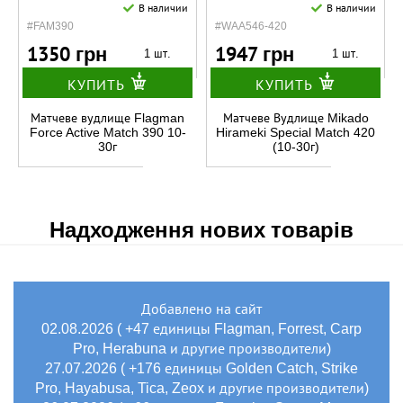
В наличии
В наличии
#FAM390
#WAA546-420
1350 грн
1947 грн
1 шт.
1 шт.
КУПИТЬ
КУПИТЬ
Матчеве вудлище Flagman
Матчеве Вудлище Mikado
Force Active Match 390 10-
Hirameki Special Match 420
30г
(10-30г)
Надходження нових товарів
Добавлено на сайт
02.08.2026 ( +47 единицы Flagman, Forrest, Carp
Pro, Herabuna и другие производители)
27.07.2026 ( +176 единицы Golden Catch, Strike
Pro, Hayabusa, Tica, Zeox и другие производители)