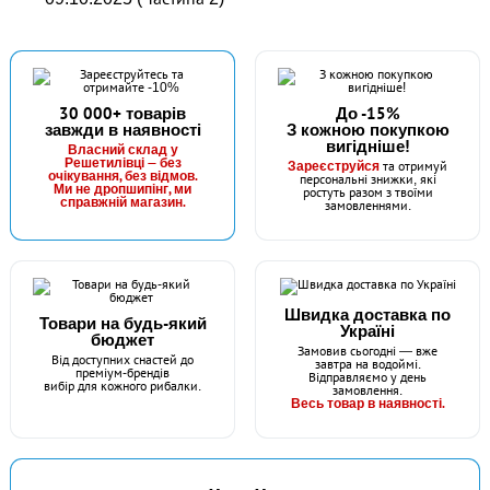
30 000+ товарів
До -15%
завжди в наявності
З кожною покупкою
вигідніше!
Власний склад у
Решетилівці — без
Зареєструйся
та отримуй
очікування, без відмов.
персональні знижки, які
Ми не дропшипінг, ми
ростуть разом з твоїми
справжній магазин.
замовленнями.
Швидка доставка по
Товари на будь-який
Україні
бюджет
Замовив сьогодні — вже
Від доступних снастей до
завтра на водоймі.
преміум-брендів
Відправляємо у день
вибір для кожного рибалки.
замовлення.
Весь товар в наявності.