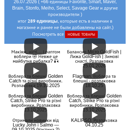
26.07.2026 ( +66 единицы Favorite, Smart, Maver,
Brain, Stonfo, Meiho, Select, Savage Gear и другие
производители )
289 единицы
итог
, которые есть в наличии в
магазине и ранее не были добавлены на сайт.)
Посмотреть все
НОВЫЕ ТОВАРЫ
Макіяж, нігті… і раптом
Балансир Micro GoldFish |
воблери 🤣 Невже це
Лижа GoldFish | Зимові
майбутня рибалка? 🎣
снасті. Розпаковка
25.01.2026
Воблера та блешні Golden
Flagman. Воблера та
Catch та різні виробники.
блешні - розпаковка
Розпаковка 19.10.2025
18.10.25
Воблера та блешні Golden
Воблера та блешні Golden
Catch, Strike Pro та різні
Catch, Strike Pro та різні
виробники. Розпаковка
виробники. Розпаковка
13.10.2025
13.10.2025
Отримали новинки від
KALIPSO. Розпаковка
Lucky John і Salmo —
04.10.25
09.10.2025 (Частина 2)