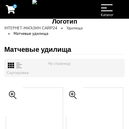
0
Toggle
navigation
Каталог
ІНТЕРНЕТ-МАГАЗИН CARP24
Удилища
Матчевые удилища
Матчевые удилища
На страницу:
Сортировка: