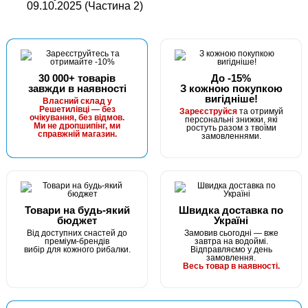
09.10.2025 (Частина 2)
30 000+ товарів
До -15%
завжди в наявності
З кожною покупкою
вигідніше!
Власний склад у
Решетилівці — без
Зареєструйся
та отримуй
очікування, без відмов.
персональні знижки, які
Ми не дропшипінг, ми
ростуть разом з твоїми
справжній магазин.
замовленнями.
Товари на будь-який
Швидка доставка по
бюджет
Україні
Від доступних снастей до
Замовив сьогодні — вже
преміум-брендів
завтра на водоймі.
вибір для кожного рибалки.
Відправляємо у день
замовлення.
Весь товар в наявності.