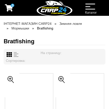
0
Toggle
navigation
Каталог
ІНТЕРНЕТ-МАГАЗИН CARP24
Зимняя ловля
Мормышки
Bratfishing
Bratfishing
На страницу:
Сортировка: