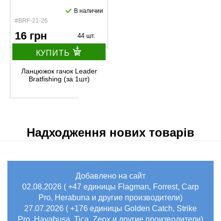
В наличии
#BRF-21-26
16 грн
44 шт.
КУПИТЬ
Ланцюжок гачок Leader
Bratfishing (за 1шт)
Надходження нових товарів
Добавлено на сайт
02.08.2026 ( +47 единицы Flagman, Forrest, Carp
Pro, Herabuna и другие производители)
27.07.2026 ( +176 единицы Golden Catch, Strike
Pro, Hayabusa, Tica, Zeox и другие производители)