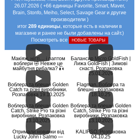
26.07.2026 ( +66 единицы Favorite, Smart, Maver,
Brain, Stonfo, Meiho, Select, Savage Gear и другие
производители )
итог
289 единицы
, которые есть в наличии в
магазине и ранее не были добавлены на сайт.)
Посмотреть все
НОВЫЕ ТОВАРЫ
Макіяж, нігті… і раптом
Балансир Micro GoldFish |
воблери 🤣 Невже це
Лижа GoldFish | Зимові
майбутня рибалка? 🎣
снасті. Розпаковка
25.01.2026
Воблера та блешні Golden
Flagman. Воблера та
Catch та різні виробники.
блешні - розпаковка
Розпаковка 19.10.2025
18.10.25
Воблера та блешні Golden
Воблера та блешні Golden
Catch, Strike Pro та різні
Catch, Strike Pro та різні
виробники. Розпаковка
виробники. Розпаковка
13.10.2025
13.10.2025
Отримали новинки від
KALIPSO. Розпаковка
Lucky John і Salmo —
04.10.25