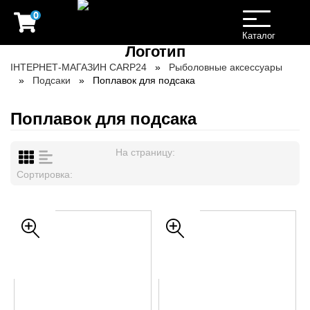
0
Toggle
navigation
Каталог
ІНТЕРНЕТ-МАГАЗИН CARP24
Рыболовные аксессуары
Подсаки
Поплавок для подсака
Поплавок для подсака
На страницу:
Сортировка: