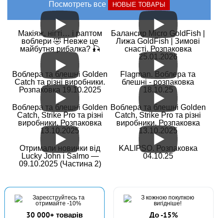
Посмотреть все
НОВЫЕ ТОВАРЫ
Макіяж, нігті… і раптом
Балансир Micro GoldFish |
воблери 🤣 Невже це
Лижа GoldFish | Зимові
майбутня рибалка? 🎣
снасті. Розпаковка
25.01.2026
Воблера та блешні Golden
Flagman. Воблера та
Catch та різні виробники.
блешні - розпаковка
Розпаковка 19.10.2025
18.10.25
Воблера та блешні Golden
Воблера та блешні Golden
Catch, Strike Pro та різні
Catch, Strike Pro та різні
виробники. Розпаковка
виробники. Розпаковка
13.10.2025
13.10.2025
Отримали новинки від
KALIPSO. Розпаковка
Lucky John і Salmo —
04.10.25
09.10.2025 (Частина 2)
30 000+ товарів
До -15%