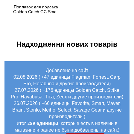
Поплавок для подсака
Golden Catch GC Small
Надходження нових товарів
Добавлено на сайт
02.08.2026 ( +47 единицы Flagman, Forrest, Carp
Pro, Herabuna и другие производители)
27.07.2026 ( +176 единицы Golden Catch, Strike
Pro, Hayabusa, Tica, Zeox и другие производители)
26.07.2026 ( +66 единицы Favorite, Smart, Maver,
Brain, Stonfo, Meiho, Select, Savage Gear и другие
производители )
289 единицы
итог
, которые есть в наличии в
магазине и ранее не были добавлены на сайт.)