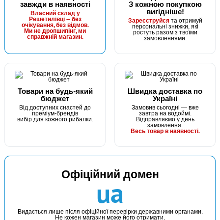
завжди в наявності
З кожною покупкою
вигідніше!
Власний склад у
Решетилівці — без
Зареєструйся
та отримуй
очікування, без відмов.
персональні знижки, які
Ми не дропшипінг, ми
ростуть разом з твоїми
справжній магазин.
замовленнями.
Товари на будь-який
Швидка доставка по
бюджет
Україні
Від доступних снастей до
Замовив сьогодні — вже
преміум-брендів
завтра на водоймі.
вибір для кожного рибалки.
Відправляємо у день
замовлення.
Весь товар в наявності.
Офіційний домен
ua
Видається лише після офіційної перевірки державними органами.
Не кожен магазин може його отримати.