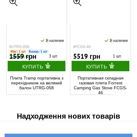
В наличии
В наличии
#UTRG-058
#FCGS-46
Маг: 1 шт
Базар: 1 шт
1559 грн
5519 грн
3 шт.
1 шт.
Склад: 1 шт
КУПИТЬ
КУПИТЬ
Плита Tramp портативна з
Портативная складная
перехідником на великий
газовая плита Forrest
балон UTRG-058
Camping Gas Stove FCGS-
46
Надходження нових товарів