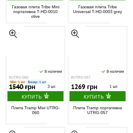
Газовая плита Tribe Mini
Газовая плита Tribe
портативна T-HD-0010
Universal T-HD-0003 grey
olive
В наличии
В наличии
#UTRG-060
#UTRG-057
Маг: 1 шт
Базар: 1 шт
1540 грн
1269 грн
3 шт.
1 шт.
Склад: 1 шт
КУПИТЬ
КУПИТЬ
Плита Tramp Міні UTRG-
Плита Tramp портативна
060
UTRG-057