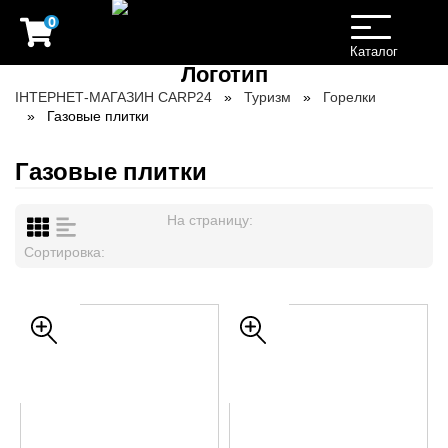
0
Toggle
navigation
Каталог
ІНТЕРНЕТ-МАГАЗИН CARP24
Туризм
Горелки
Газовые плитки
Газовые плитки
На страницу:
Сортировка: