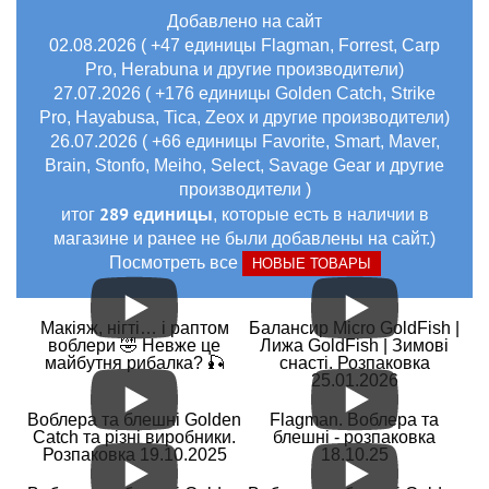
Добавлено на сайт
02.08.2026 ( +47 единицы Flagman, Forrest, Carp
Pro, Herabuna и другие производители)
27.07.2026 ( +176 единицы Golden Catch, Strike
Pro, Hayabusa, Tica, Zeox и другие производители)
26.07.2026 ( +66 единицы Favorite, Smart, Maver,
Brain, Stonfo, Meiho, Select, Savage Gear и другие
производители )
289 единицы
итог
, которые есть в наличии в
магазине и ранее не были добавлены на сайт.)
Посмотреть все
НОВЫЕ ТОВАРЫ
Макіяж, нігті… і раптом
Балансир Micro GoldFish |
воблери 🤣 Невже це
Лижа GoldFish | Зимові
майбутня рибалка? 🎣
снасті. Розпаковка
25.01.2026
Воблера та блешні Golden
Flagman. Воблера та
Catch та різні виробники.
блешні - розпаковка
Розпаковка 19.10.2025
18.10.25