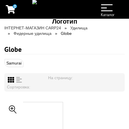
0
Toggle
navigation
Каталог
ІНТЕРНЕТ-МАГАЗИН CARP24
Удилища
Фидерные удилища
Globe
Globe
Samurai
На страницу:
Сортировка: