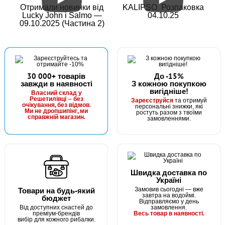
Отримали новинки від
KALIPSO. Розпаковка
Lucky John і Salmo —
04.10.25
09.10.2025 (Частина 2)
30 000+ товарів
До -15%
завжди в наявності
З кожною покупкою
вигідніше!
Власний склад у
Решетилівці — без
Зареєструйся
та отримуй
очікування, без відмов.
персональні знижки, які
Ми не дропшипінг, ми
ростуть разом з твоїми
справжній магазин.
замовленнями.
Швидка доставка по
Україні
Товари на будь-який
Замовив сьогодні — вже
завтра на водоймі.
бюджет
Відправляємо у день
Від доступних снастей до
замовлення.
Весь товар в наявності.
преміум-брендів
вибір для кожного рибалки.