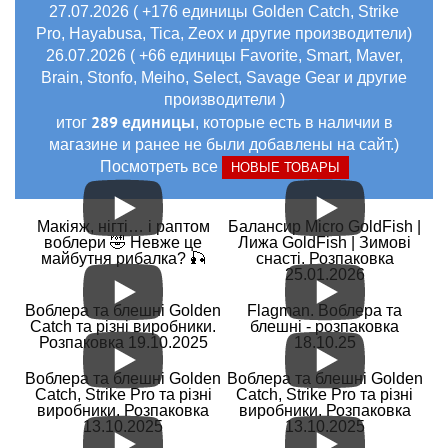
27.07.2026 ( +176 единицы Golden Catch, Strike
Pro, Hayabusa, Tica, Zeox и другие производители)
26.07.2026 ( +66 единицы Favorite, Smart, Maver,
Brain, Stonfo, Meiho, Select, Savage Gear и другие
производители )
289 единицы
итог
, которые есть в наличии в
магазине и ранее не были добавлены на сайт.)
Посмотреть все
НОВЫЕ ТОВАРЫ
Макіяж, нігті… і раптом
Балансир Micro GoldFish |
воблери 🤣 Невже це
Лижа GoldFish | Зимові
майбутня рибалка? 🎣
снасті. Розпаковка
25.01.2026
Воблера та блешні Golden
Flagman. Воблера та
Catch та різні виробники.
блешні - розпаковка
Розпаковка 19.10.2025
18.10.25
Воблера та блешні Golden
Воблера та блешні Golden
Catch, Strike Pro та різні
Catch, Strike Pro та різні
виробники. Розпаковка
виробники. Розпаковка
13.10.2025
13.10.2025