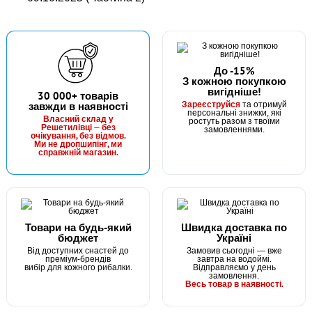
До -15%
З кожною покупкою
вигідніше!
30 000+ товарів
Зареєструйся
завжди в наявності
та отримуй
персональні знижки, які
Власний склад у
ростуть разом з твоїми
Решетилівці — без
замовленнями.
очікування, без відмов.
Ми не дропшипінг, ми
справжній магазин.
Товари на будь-який
Швидка доставка по
бюджет
Україні
Від доступних снастей до
Замовив сьогодні — вже
преміум-брендів
завтра на водоймі.
вибір для кожного рибалки.
Відправляємо у день
замовлення.
Весь товар в наявності.