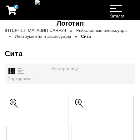
0
Toggle
navigation
Каталог
ІНТЕРНЕТ-МАГАЗИН CARP24
Рыболовные аксессуары
Инструменты и аксессуары
Сита
Сита
На страницу:
Сортировка: