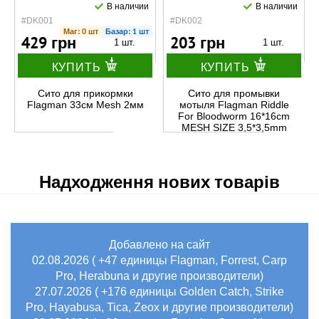
В наличии
В наличии
#DK001
#DK002
Маг: 0 шт
Базар: 1 шт
429 грн
203 грн
1 шт.
1 шт.
КУПИТЬ
КУПИТЬ
Сито для прикормки
Сито для промывки
Flagman 33см Mesh 2мм
мотыля Flagman Riddle
For Bloodworm 16*16cm
MESH SIZE 3,5*3,5mm
Надходження нових товарів
Добавлено на сайт
02.08.2026 ( +47 единицы Flagman, Forrest, Carp
Pro, Herabuna и другие производители)
27.07.2026 ( +176 единицы Golden Catch, Strike
Pro, Hayabusa, Tica, Zeox и другие производители)