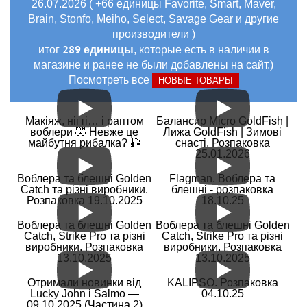
26.07.2026 ( +66 единицы Favorite, Smart, Maver,
Brain, Stonfo, Meiho, Select, Savage Gear и другие
производители )
289 единицы
итог
, которые есть в наличии в
магазине и ранее не были добавлены на сайт.)
Посмотреть все
НОВЫЕ ТОВАРЫ
Макіяж, нігті… і раптом
Балансир Micro GoldFish |
воблери 🤣 Невже це
Лижа GoldFish | Зимові
майбутня рибалка? 🎣
снасті. Розпаковка
25.01.2026
Воблера та блешні Golden
Flagman. Воблера та
Catch та різні виробники.
блешні - розпаковка
Розпаковка 19.10.2025
18.10.25
Воблера та блешні Golden
Воблера та блешні Golden
Catch, Strike Pro та різні
Catch, Strike Pro та різні
виробники. Розпаковка
виробники. Розпаковка
13.10.2025
13.10.2025
Отримали новинки від
KALIPSO. Розпаковка
Lucky John і Salmo —
04.10.25
09.10.2025 (Частина 2)