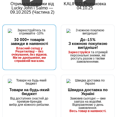
Отримали новинки від
KALIPSO. Розпаковка
Lucky John і Salmo —
04.10.25
09.10.2025 (Частина 2)
30 000+ товарів
До -15%
завжди в наявності
З кожною покупкою
вигідніше!
Власний склад у
Решетилівці — без
Зареєструйся
та отримуй
очікування, без відмов.
персональні знижки, які
Ми не дропшипінг, ми
ростуть разом з твоїми
справжній магазин.
замовленнями.
Товари на будь-який
Швидка доставка по
бюджет
Україні
Від доступних снастей до
Замовив сьогодні — вже
преміум-брендів
завтра на водоймі.
вибір для кожного рибалки.
Відправляємо у день
замовлення.
Весь товар в наявності.