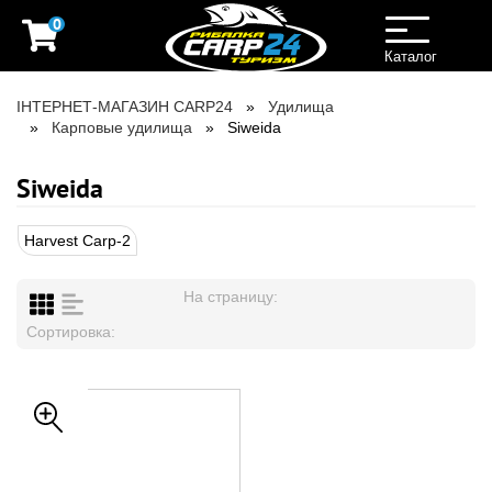
0
Toggle
navigation
Каталог
ІНТЕРНЕТ-МАГАЗИН CARP24
Удилища
Карповые удилища
Siweida
Siweida
Harvest Carp-2
На страницу:
Сортировка: