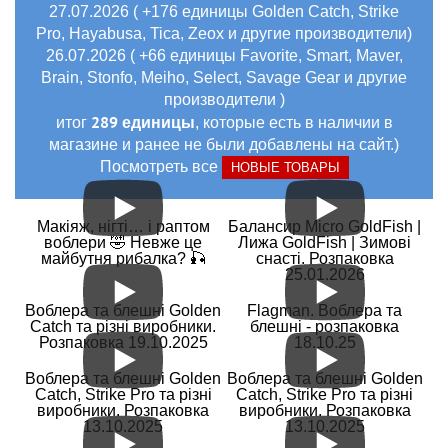
27.07.2026 ( +176 единицы Golden Catch, Strike
Pro, Hayabusa, Tica, Zeox и другие производители)
26.07.2026 ( +66 единицы Favorite, Smart, Maver,
Brain, Stonfo, Meiho, Select, Savage Gear и другие
производители )
289 единицы
итог
, которые есть в наличии в
магазине и ранее не были добавлены на сайт.)
Посмотреть все
НОВЫЕ ТОВАРЫ
Макіяж, нігті… і раптом
Балансир Micro GoldFish |
воблери 🤣 Невже це
Лижа GoldFish | Зимові
майбутня рибалка? 🎣
снасті. Розпаковка
25.01.2026
Воблера та блешні Golden
Flagman. Воблера та
Catch та різні виробники.
блешні - розпаковка
Розпаковка 19.10.2025
18.10.25
Воблера та блешні Golden
Воблера та блешні Golden
Catch, Strike Pro та різні
Catch, Strike Pro та різні
виробники. Розпаковка
виробники. Розпаковка
13.10.2025
13.10.2025