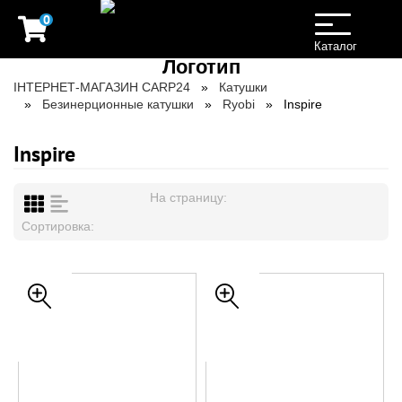
0
Toggle
navigation
Каталог
ІНТЕРНЕТ-МАГАЗИН CARP24
Катушки
Безинерционные катушки
Ryobi
Inspire
Inspire
На страницу:
Сортировка: