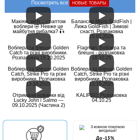
Посмотреть все
НОВЫЕ ТОВАРЫ
Макіяж, нігті… і раптом
Балансир Micro GoldFish |
воблери 🤣 Невже це
Лижа GoldFish | Зимові
майбутня рибалка? 🎣
снасті. Розпаковка
25.01.2026
Воблера та блешні Golden
Flagman. Воблера та
Catch та різні виробники.
блешні - розпаковка
Розпаковка 19.10.2025
18.10.25
Воблера та блешні Golden
Воблера та блешні Golden
Catch, Strike Pro та різні
Catch, Strike Pro та різні
виробники. Розпаковка
виробники. Розпаковка
13.10.2025
13.10.2025
Отримали новинки від
KALIPSO. Розпаковка
Lucky John і Salmo —
04.10.25
09.10.2025 (Частина 2)
До -15%