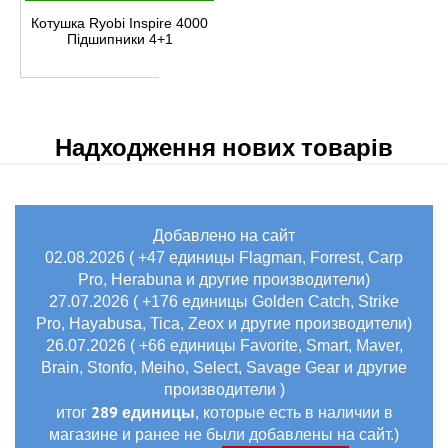
Котушка Ryobi Inspire 4000
Підшипники 4+1
Надходження нових товарів
Добавлено на сайт
02.08.2026 ( +47 единицы Flagman, Forrest, Carp
Pro, Herabuna и другие производители)
27.07.2026 ( +176 единицы Golden Catch, Strike
Pro, Hayabusa, Tica, Zeox и другие производители)
26.07.2026 ( +66 единицы Favorite, Smart, Maver,
Brain, Stonfo, Meiho, Select, Savage Gear и другие
производители )
289 единицы
итог
, которые есть в наличии в
магазине и ранее не были добавлены на сайт.)