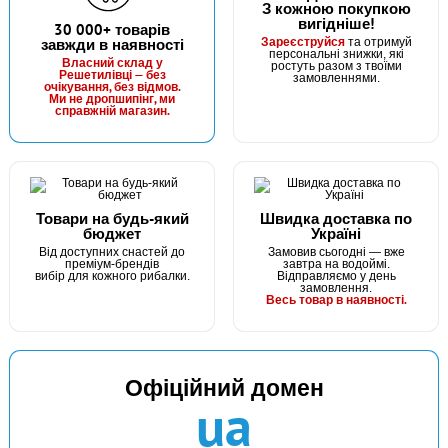
З кожною покупкою
вигідніше!
30 000+ товарів
Зареєструйся
завжди в наявності
та отримуй
персональні знижки, які
Власний склад у
ростуть разом з твоїми
Решетилівці — без
замовленнями.
очікування, без відмов.
Ми не дропшипінг, ми
справжній магазин.
Товари на будь-який
Швидка доставка по
бюджет
Україні
Від доступних снастей до
Замовив сьогодні — вже
преміум-брендів
завтра на водоймі.
вибір для кожного рибалки.
Відправляємо у день
замовлення.
Весь товар в наявності.
Офіційний домен
ua