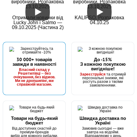
виробники. Розпаковка
виробники. Розпаковка
13.10.2025
13.10.2025
Отримали новинки від
KALIPSO. Розпаковка
Lucky John і Salmo —
04.10.25
09.10.2025 (Частина 2)
30 000+ товарів
До -15%
завжди в наявності
З кожною покупкою
вигідніше!
Власний склад у
Решетилівці — без
Зареєструйся
та отримуй
очікування, без відмов.
персональні знижки, які
Ми не дропшипінг, ми
ростуть разом з твоїми
справжній магазин.
замовленнями.
Товари на будь-який
Швидка доставка по
бюджет
Україні
Від доступних снастей до
Замовив сьогодні — вже
преміум-брендів
завтра на водоймі.
вибір для кожного рибалки.
Відправляємо у день