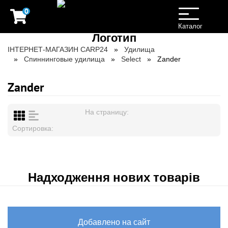
0
Toggle
navigation
Каталог
ІНТЕРНЕТ-МАГАЗИН CARP24
Удилища
Спиннинговые удилища
Select
Zander
Zander
На страницу:
Сортировка:
Надходження нових товарів
Добавлено на сайт