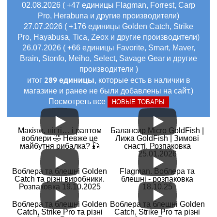
02.08.2026 ( +47 единицы Flagman, Forrest, Carp
Pro, Herabuna и другие производители)
27.07.2026 ( +176 единицы Golden Catch, Strike
Pro, Hayabusa, Tica, Zeox и другие производители)
26.07.2026 ( +66 единицы Favorite, Smart, Maver,
Brain, Stonfo, Meiho, Select, Savage Gear и другие
производители )
289 единицы
итог
, которые есть в наличии в
магазине и ранее не были добавлены на сайт.)
Посмотреть все
НОВЫЕ ТОВАРЫ
Макіяж, нігті… і раптом
Балансир Micro GoldFish |
воблери 🤣 Невже це
Лижа GoldFish | Зимові
майбутня рибалка? 🎣
снасті. Розпаковка
25.01.2026
Воблера та блешні Golden
Flagman. Воблера та
Catch та різні виробники.
блешні - розпаковка
Розпаковка 19.10.2025
18.10.25
Воблера та блешні Golden
Воблера та блешні Golden
Catch, Strike Pro та різні
Catch, Strike Pro та різні