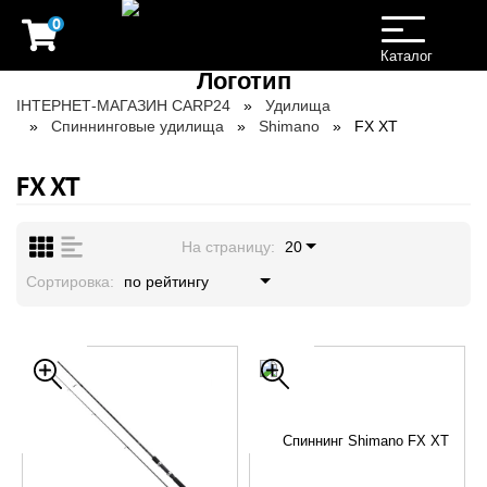
0
Toggle
navigation
Каталог
ІНТЕРНЕТ-МАГАЗИН CARP24
Удилища
Спиннинговые удилища
Shimano
FX XT
FX XT
На страницу:
20
Сортировка:
по рейтингу