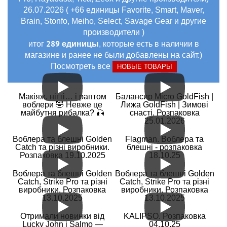
26.07.2026 ( +66 единицы Favorite, Smart, Maver,
Brain, Stonfo, Meiho, Select, Savage Gear и другие
производители )
289 единицы
итог
, которые есть в наличии в
магазине и ранее не были добавлены на сайт.)
Посмотреть все
НОВЫЕ ТОВАРЫ
Макіяж, нігті… і раптом
Балансир Micro GoldFish |
воблери 🤣 Невже це
Лижа GoldFish | Зимові
майбутня рибалка? 🎣
снасті. Розпаковка
25.01.2026
Воблера та блешні Golden
Flagman. Воблера та
Catch та різні виробники.
блешні - розпаковка
Розпаковка 19.10.2025
18.10.25
Воблера та блешні Golden
Воблера та блешні Golden
Catch, Strike Pro та різні
Catch, Strike Pro та різні
виробники. Розпаковка
виробники. Розпаковка
13.10.2025
13.10.2025
Отримали новинки від
KALIPSO. Розпаковка
Lucky John і Salmo —
04.10.25