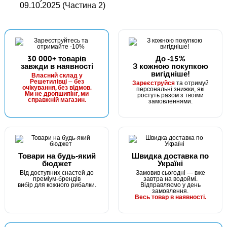
09.10.2025 (Частина 2)
30 000+ товарів
До -15%
завжди в наявності
З кожною покупкою
вигідніше!
Власний склад у
Решетилівці — без
Зареєструйся
та отримуй
очікування, без відмов.
персональні знижки, які
Ми не дропшипінг, ми
ростуть разом з твоїми
справжній магазин.
замовленнями.
Товари на будь-який
Швидка доставка по
бюджет
Україні
Від доступних снастей до
Замовив сьогодні — вже
преміум-брендів
завтра на водоймі.
вибір для кожного рибалки.
Відправляємо у день
замовлення.
Весь товар в наявності.