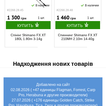
В наличии
В наличии
#2266.28.45
#2266.28.48
1 300
1 460
1 шт.
1 шт.
грн
грн
КУПИТЬ
КУПИТЬ
Спінінг Shimano FX XT
Спиннинг Shimano FX XT
180L 1.80m 3-14g
210MH 2.10m 14-40g
Надходження нових товарів
Добавлено на сайт
02.08.2026 ( +47 единицы Flagman, Forrest, Carp
Pro, Herabuna и другие производители)
27.07.2026 ( +176 единицы Golden Catch, Strike
Pro, Hayabusa, Tica, Zeox и другие производители)