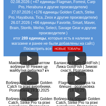
02.08.2026 ( +47 единицы Flagman, Forrest, Carp
Pro, Herabuna и другие производители)
27.07.2026 ( +176 единицы Golden Catch, Strike
Pro, Hayabusa, Tica, Zeox и другие производители)
26.07.2026 ( +66 единицы Favorite, Smart, Maver,
Brain, Stonfo, Meiho, Select, Savage Gear и другие
производители )
итог
289 единицы
, которые есть в наличии в
магазине и ранее не были добавлены на сайт.)
Посмотреть все
НОВЫЕ ТОВАРЫ
Макіяж, нігті… і раптом
Балансир Micro GoldFish |
воблери 🤣 Невже це
Лижа GoldFish | Зимові
майбутня рибалка? 🎣
снасті. Розпаковка
25.01.2026
Воблера та блешні Golden
Flagman. Воблера та
Catch та різні виробники.
блешні - розпаковка
Розпаковка 19.10.2025
18.10.25
Воблера та блешні Golden
Воблера та блешні Golden
Catch, Strike Pro та різні
Catch, Strike Pro та різні