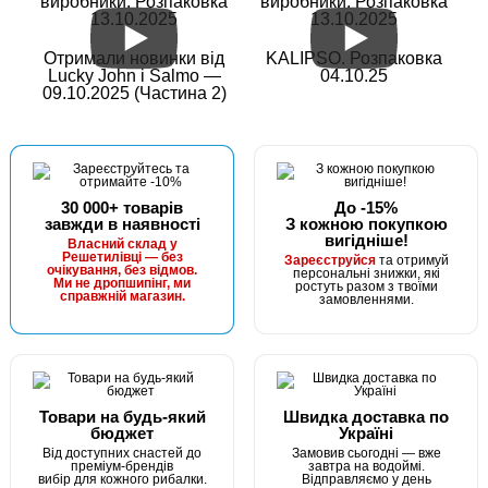
виробники. Розпаковка
виробники. Розпаковка
13.10.2025
13.10.2025
Отримали новинки від
KALIPSO. Розпаковка
Lucky John і Salmo —
04.10.25
09.10.2025 (Частина 2)
30 000+ товарів
До -15%
завжди в наявності
З кожною покупкою
вигідніше!
Власний склад у
Решетилівці — без
Зареєструйся
та отримуй
очікування, без відмов.
персональні знижки, які
Ми не дропшипінг, ми
ростуть разом з твоїми
справжній магазин.
замовленнями.
Товари на будь-який
Швидка доставка по
бюджет
Україні
Від доступних снастей до
Замовив сьогодні — вже
преміум-брендів
завтра на водоймі.
вибір для кожного рибалки.
Відправляємо у день