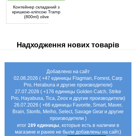
Контейнер складаний з
кришкою-кліпсою Tramp
(800ml) olive
Надходження нових товарів
Добавлено на сайт
02.08.2026 ( +47 единицы Flagman, Forrest, Carp
Pro, Herabuna и другие производители)
27.07.2026 ( +176 единицы Golden Catch, Strike
Pro, Hayabusa, Tica, Zeox и другие производители)
26.07.2026 ( +66 единицы Favorite, Smart, Maver,
Brain, Stonfo, Meiho, Select, Savage Gear и другие
производители )
289 единицы
итог
, которые есть в наличии в
магазине и ранее не были добавлены на сайт.)