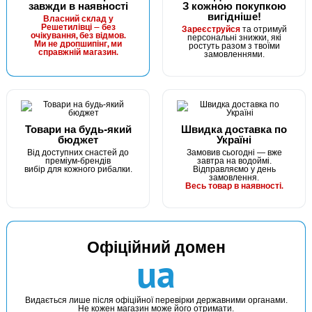
завжди в наявності
З кожною покупкою
вигідніше!
Власний склад у
Решетилівці — без
Зареєструйся
та отримуй
очікування, без відмов.
персональні знижки, які
Ми не дропшипінг, ми
ростуть разом з твоїми
справжній магазин.
замовленнями.
Товари на будь-який
Швидка доставка по
бюджет
Україні
Від доступних снастей до
Замовив сьогодні — вже
преміум-брендів
завтра на водоймі.
вибір для кожного рибалки.
Відправляємо у день
замовлення.
Весь товар в наявності.
Офіційний домен
ua
Видається лише після офіційної перевірки державними органами.
Не кожен магазин може його отримати.