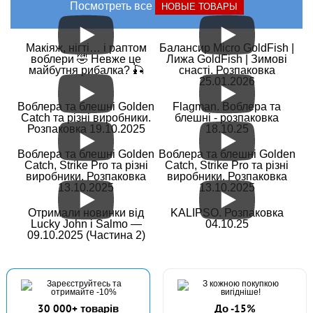
Посмотреть все
НОВЫЕ ТОВАРЫ
Макіяж, нігті… і раптом
Балансир Micro GoldFish |
воблери 🤣 Невже це
Лижа GoldFish | Зимові
майбутня рибалка? 🎣
снасті. Розпаковка
25.01.2026
Воблера та блешні Golden
Flagman. Воблера та
Catch та різні виробники.
блешні - розпаковка
Розпаковка 19.10.2025
18.10.25
Воблера та блешні Golden
Воблера та блешні Golden
Catch, Strike Pro та різні
Catch, Strike Pro та різні
виробники. Розпаковка
виробники. Розпаковка
13.10.2025
13.10.2025
Отримали новинки від
KALIPSO. Розпаковка
Lucky John і Salmo —
04.10.25
09.10.2025 (Частина 2)
30 000+ товарів
До -15%