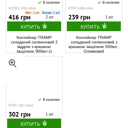
В наличии
В наличии
#UTRC-090-olive
#TRC-088-olive
Маг: 1 шт
Базар: 1 шт
416 грн
239 грн
2 шт.
1 шт.
КУПИТЬ
КУПИТЬ
Контейнер TRAMP
Контейнер TRAMP
складаний силіконовий 2
складаний силіконовий з
відділи з кришкою
кришкою защіпкою 550мл ,
защіпкою 900мл (з
Оливковий
ложкою-виделкою) , Оливк
В наличии
#TRC-087-olive
302 грн
1 шт.
КУПИТЬ