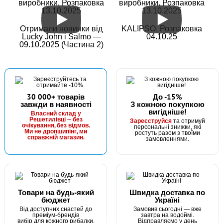
виробники. Розпаковка
виробники. Розпаковка
13.10.2025
13.10.2025
Отримали новинки від
KALIPSO. Розпаковка
Lucky John і Salmo —
04.10.25
09.10.2025 (Частина 2)
30 000+ товарів
До -15%
завжди в наявності
З кожною покупкою
вигідніше!
Власний склад у
Решетилівці — без
Зареєструйся
та отримуй
очікування, без відмов.
персональні знижки, які
Ми не дропшипінг, ми
ростуть разом з твоїми
справжній магазин.
замовленнями.
Товари на будь-який
Швидка доставка по
бюджет
Україні
Від доступних снастей до
Замовив сьогодні — вже
преміум-брендів
завтра на водоймі.
вибір для кожного рибалки.
Відправляємо у день