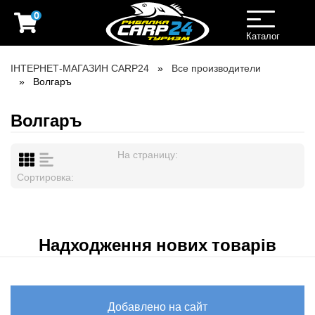
0
Toggle
navigation
Каталог
ІНТЕРНЕТ-МАГАЗИН CARP24
Все производители
Волгаръ
Волгаръ
На страницу:
Сортировка:
Надходження нових товарів
Добавлено на сайт