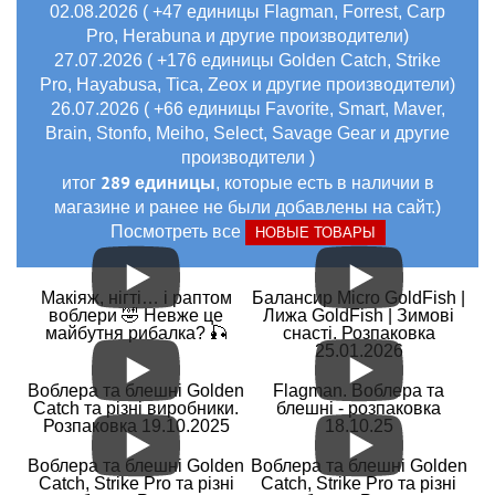
02.08.2026 ( +47 единицы Flagman, Forrest, Carp
Pro, Herabuna и другие производители)
27.07.2026 ( +176 единицы Golden Catch, Strike
Pro, Hayabusa, Tica, Zeox и другие производители)
26.07.2026 ( +66 единицы Favorite, Smart, Maver,
Brain, Stonfo, Meiho, Select, Savage Gear и другие
производители )
289 единицы
итог
, которые есть в наличии в
магазине и ранее не были добавлены на сайт.)
Посмотреть все
НОВЫЕ ТОВАРЫ
Макіяж, нігті… і раптом
Балансир Micro GoldFish |
воблери 🤣 Невже це
Лижа GoldFish | Зимові
майбутня рибалка? 🎣
снасті. Розпаковка
25.01.2026
Воблера та блешні Golden
Flagman. Воблера та
Catch та різні виробники.
блешні - розпаковка
Розпаковка 19.10.2025
18.10.25
Воблера та блешні Golden
Воблера та блешні Golden
Catch, Strike Pro та різні
Catch, Strike Pro та різні