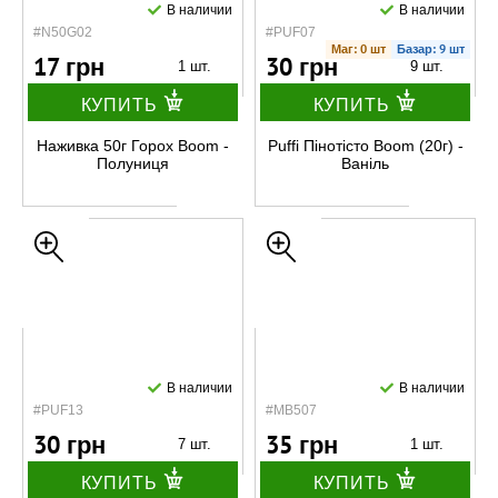
В наличии
В наличии
#N50G02
#PUF07
Маг: 0 шт
Базар: 9 шт
17 грн
30 грн
1 шт.
9 шт.
КУПИТЬ
КУПИТЬ
Наживка 50г Горох Boom -
Puffi Пінотісто Boom (20г) -
Полуниця
Ваніль
В наличии
В наличии
#PUF13
#MB507
30 грн
35 грн
7 шт.
1 шт.
КУПИТЬ
КУПИТЬ