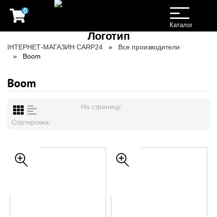
0
Toggle
navigation
Каталог
ІНТЕРНЕТ-МАГАЗИН CARP24
Все производители
Boom
Boom
На страницу:
Сортировка: