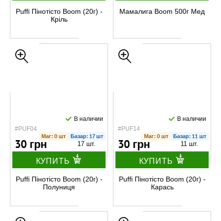
Puffi Пінотісто Boom (20г) -
Мамалига Boom 500г Мед
Кріль
В наличии
В наличии
#PUF04
#PUF14
Маг: 0 шт
Базар: 17 шт
Маг: 0 шт
Базар: 11 шт
30 грн
30 грн
17 шт.
11 шт.
КУПИТЬ
КУПИТЬ
Puffi Пінотісто Boom (20г) -
Puffi Пінотісто Boom (20г) -
Полуниця
Карась