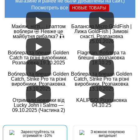
магазине и ранее не были добавлены на сайт.)
Посмотреть все
НОВЫЕ ТОВАРЫ
Макіяж, нігті… і раптом
Балансир Micro GoldFish |
воблери 🤣 Невже це
Лижа GoldFish | Зимові
майбутня рибалка? 🎣
снасті. Розпаковка
25.01.2026
Воблера та блешні Golden
Flagman. Воблера та
Catch та різні виробники.
блешні - розпаковка
Розпаковка 19.10.2025
18.10.25
Воблера та блешні Golden
Воблера та блешні Golden
Catch, Strike Pro та різні
Catch, Strike Pro та різні
виробники. Розпаковка
виробники. Розпаковка
13.10.2025
13.10.2025
Отримали новинки від
KALIPSO. Розпаковка
Lucky John і Salmo —
04.10.25
09.10.2025 (Частина 2)