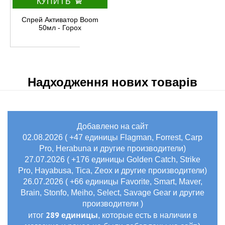
КУПИТЬ
Спрей Активатор Boom
50мл - Горох
Надходження нових товарів
Добавлено на сайт
02.08.2026 ( +47 единицы Flagman, Forrest, Carp
Pro, Herabuna и другие производители)
27.07.2026 ( +176 единицы Golden Catch, Strike
Pro, Hayabusa, Tica, Zeox и другие производители)
26.07.2026 ( +66 единицы Favorite, Smart, Maver,
Brain, Stonfo, Meiho, Select, Savage Gear и другие
производители )
289 единицы
итог
, которые есть в наличии в