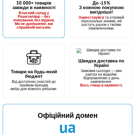
30 000+ товарів
До -15%
завжди в наявності
З кожною покупкою
вигідніше!
Власний склад у
Решетилівці — без
Зареєструйся
та отримуй
очікування, без відмов.
персональні знижки, які
Ми не дропшипінг, ми
ростуть разом з твоїми
справжній магазин.
замовленнями.
Швидка доставка по
Україні
Товари на будь-який
Замовив сьогодні — вже
завтра на водоймі.
бюджет
Відправляємо у день
Від доступних снастей до
замовлення.
Весь товар в наявності.
преміум-брендів
вибір для кожного рибалки.
Офіційний домен
ua