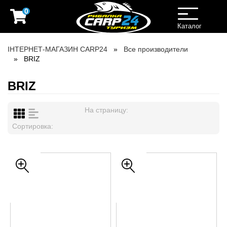
0
Toggle
navigation
Каталог
ІНТЕРНЕТ-МАГАЗИН CARP24
Все производители
BRIZ
BRIZ
На страницу:
Сортировка: