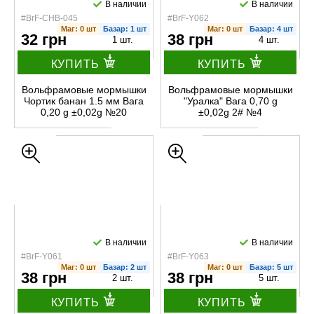
В наличии
В наличии
#BrF-CHB-045
#BrF-Y062
Маг: 0 шт
Базар: 1 шт
Маг: 0 шт
Базар: 4 шт
32 грн
38 грн
1 шт.
4 шт.
КУПИТЬ
КУПИТЬ
Вольфрамовые мормышки
Вольфрамовые мормышки
Чортик банан 1.5 мм Вага
"Уралка" Вага 0,70 g
0,20 g ±0,02g №20
±0,02g 2# №4
В наличии
В наличии
#BrF-Y061
#BrF-Y063
Маг: 0 шт
Базар: 2 шт
Маг: 0 шт
Базар: 5 шт
38 грн
38 грн
2 шт.
5 шт.
КУПИТЬ
КУПИТЬ