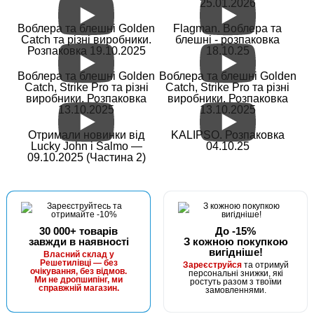
25.01.2026
Воблера та блешні Golden
Flagman. Воблера та
Catch та різні виробники.
блешні - розпаковка
Розпаковка 19.10.2025
18.10.25
Воблера та блешні Golden
Воблера та блешні Golden
Catch, Strike Pro та різні
Catch, Strike Pro та різні
виробники. Розпаковка
виробники. Розпаковка
13.10.2025
13.10.2025
Отримали новинки від
KALIPSO. Розпаковка
Lucky John і Salmo —
04.10.25
09.10.2025 (Частина 2)
30 000+ товарів
До -15%
завжди в наявності
З кожною покупкою
вигідніше!
Власний склад у
Решетилівці — без
Зареєструйся
та отримуй
очікування, без відмов.
персональні знижки, які
Ми не дропшипінг, ми
ростуть разом з твоїми
справжній магазин.
замовленнями.