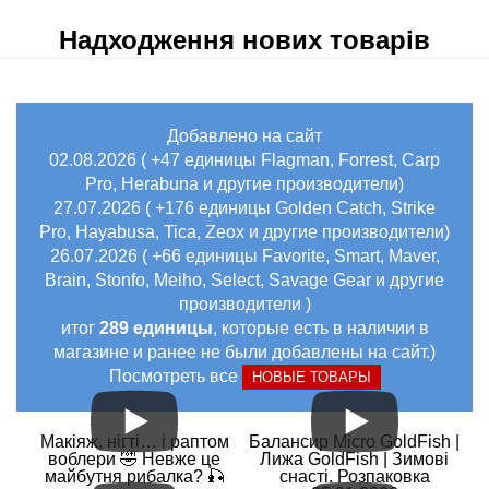
Надходження нових товарів
Добавлено на сайт
02.08.2026 ( +47 единицы Flagman, Forrest, Carp
Pro, Herabuna и другие производители)
27.07.2026 ( +176 единицы Golden Catch, Strike
Pro, Hayabusa, Tica, Zeox и другие производители)
26.07.2026 ( +66 единицы Favorite, Smart, Maver,
Brain, Stonfo, Meiho, Select, Savage Gear и другие
производители )
итог
289 единицы
, которые есть в наличии в
магазине и ранее не были добавлены на сайт.)
Посмотреть все
НОВЫЕ ТОВАРЫ
Макіяж, нігті… і раптом
Балансир Micro GoldFish |
воблери 🤣 Невже це
Лижа GoldFish | Зимові
майбутня рибалка? 🎣
снасті. Розпаковка