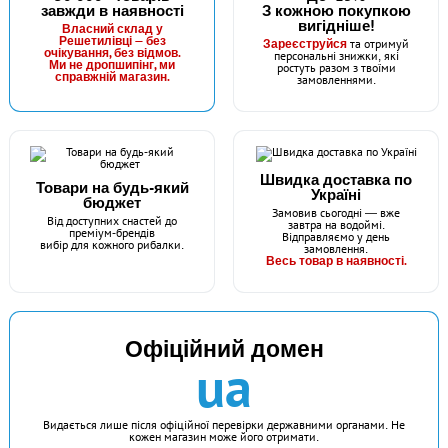
завжди в наявності
З кожною покупкою
вигідніше!
Власний склад у
Решетилівці — без
Зареєструйся
та отримуй
очікування, без відмов.
персональні знижки, які
Ми не дропшипінг, ми
ростуть разом з твоїми
справжній магазин.
замовленнями.
Швидка доставка по
Товари на будь-який
Україні
бюджет
Замовив сьогодні — вже
Від доступних снастей до
завтра на водоймі.
преміум-брендів
Відправляємо у день
вибір для кожного рибалки.
замовлення.
Весь товар в наявності.
Офіційний домен
ua
Видається лише після офіційної перевірки державними органами. Не
кожен магазин може його отримати.