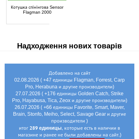
Котушка спінінгова Sensor
Flagman 2000
Надходження нових товарів
Добавлено на сайт
02.08.2026 ( +47 единицы Flagman, Forrest, Carp
Pro, Herabuna и другие производители)
27.07.2026 ( +176 единицы Golden Catch, Strike
Pro, Hayabusa, Tica, Zeox и другие производители)
26.07.2026 ( +66 единицы Favorite, Smart, Maver,
Brain, Stonfo, Meiho, Select, Savage Gear и другие
производители )
289 единицы
итог
, которые есть в наличии в
магазине и ранее не были добавлены на сайт.)