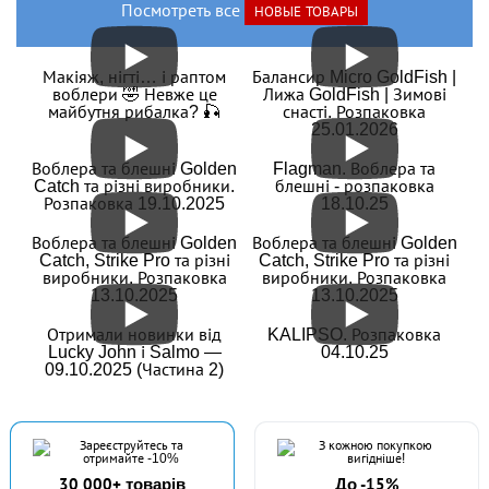
Посмотреть все
НОВЫЕ ТОВАРЫ
Макіяж, нігті… і раптом
Балансир Micro GoldFish |
воблери 🤣 Невже це
Лижа GoldFish | Зимові
майбутня рибалка? 🎣
снасті. Розпаковка
25.01.2026
Воблера та блешні Golden
Flagman. Воблера та
Catch та різні виробники.
блешні - розпаковка
Розпаковка 19.10.2025
18.10.25
Воблера та блешні Golden
Воблера та блешні Golden
Catch, Strike Pro та різні
Catch, Strike Pro та різні
виробники. Розпаковка
виробники. Розпаковка
13.10.2025
13.10.2025
Отримали новинки від
KALIPSO. Розпаковка
Lucky John і Salmo —
04.10.25
09.10.2025 (Частина 2)
30 000+ товарів
До -15%