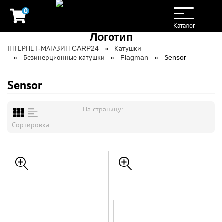
0
Toggle
navigation
Каталог
ІНТЕРНЕТ-МАГАЗИН CARP24
Катушки
Безинерционные катушки
Flagman
Sensor
Sensor
На страницу:
Сортировка: