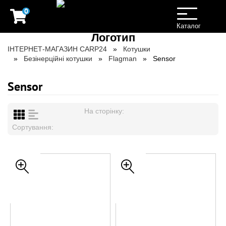
0
Toggle
navigation
Каталог
ІНТЕРНЕТ-МАГАЗИН CARP24
Котушки
Безінерційні котушки
Flagman
Sensor
Sensor
На сторінку:
Сортування: