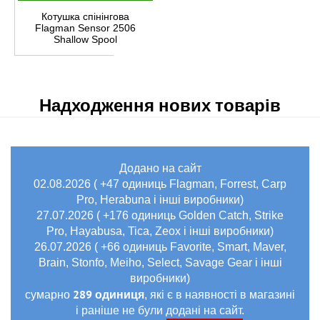
Котушка спінінгова
Flagman Sensor 2506
Shallow Spool
Надходження нових товарів
Додано на сайт
02.08.2026 ( +47 одиниць Flagman, Forrest, Carp
Pro, Herabuna і інші виробники)
27.07.2026 ( +176 одиниць Golden Catch, Strike
Pro, Hayabusa, Tica, Zeox і інші виробники)
26.07.2026 ( +66 одиниць Favorite, Smart, Maver,
Brain, Stonfo, Meiho, Select, Savage Gear і інші
виробники)
289 одиниця
сумарно
, які є в наявності в магазині
і раніше не були додані на сайт.