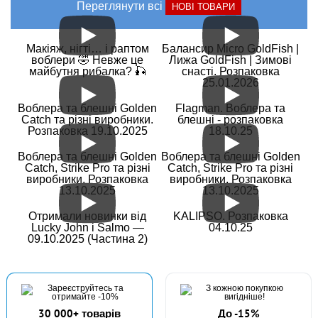
Переглянути всі
НОВІ ТОВАРИ
Макіяж, нігті… і раптом
Балансир Micro GoldFish |
воблери 🤣 Невже це
Лижа GoldFish | Зимові
майбутня рибалка? 🎣
снасті. Розпаковка
25.01.2026
Воблера та блешні Golden
Flagman. Воблера та
Catch та різні виробники.
блешні - розпаковка
Розпаковка 19.10.2025
18.10.25
Воблера та блешні Golden
Воблера та блешні Golden
Catch, Strike Pro та різні
Catch, Strike Pro та різні
виробники. Розпаковка
виробники. Розпаковка
13.10.2025
13.10.2025
Отримали новинки від
KALIPSO. Розпаковка
Lucky John і Salmo —
04.10.25
09.10.2025 (Частина 2)
30 000+ товарів
До -15%