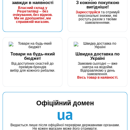
завжди в наявності
З кожною покупкою
вигідніше!
Власний склад у
Решетилівці — без
Зареєструйся
та отримуй
очікування, без відмов.
персональні знижки, які
Ми не дропшипінг, ми
ростуть разом з твоїми
справжній магазин.
замовленнями.
Товари на будь-який
Швидка доставка по
бюджет
Україні
Від доступних снастей до
Замовив сьогодні — вже
преміум-брендів
завтра на водоймі.
вибір для кожного рибалки.
Відправляємо у день
замовлення.
Весь товар в наявності.
Офіційний домен
ua
Видається лише після офіційної перевірки державними органами.
Не кожен магазин може його отримати.