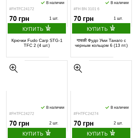
В наличии
В наличии
#FHTFC24172
#FH BN 3101 6
70 грн
70 грн
1 шт.
1 шт.
КУПИТЬ
КУПИТЬ
Крючки Fudo Carp STG-1
गाचकी Фудо Уми Танаго с
TFC 2 (4 шт.)
черным кольцом 6 (13 пт.)
В наличии
В наличии
#FHTFC24272
#FHTFC24274
70 грн
70 грн
2 шт.
2 шт.
КУПИТЬ
КУПИТЬ