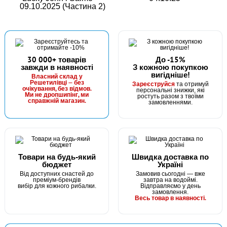
09.10.2025 (Частина 2)
30 000+ товарів
До -15%
завжди в наявності
З кожною покупкою
вигідніше!
Власний склад у
Решетилівці — без
Зареєструйся
та отримуй
очікування, без відмов.
персональні знижки, які
Ми не дропшипінг, ми
ростуть разом з твоїми
справжній магазин.
замовленнями.
Товари на будь-який
Швидка доставка по
бюджет
Україні
Від доступних снастей до
Замовив сьогодні — вже
преміум-брендів
завтра на водоймі.
вибір для кожного рибалки.
Відправляємо у день
замовлення.
Весь товар в наявності.