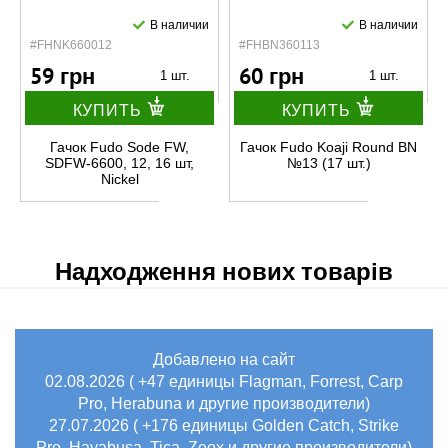
В наличии
В наличии
#FHNK660012
#FHBN360113
59 грн
60 грн
1 шт.
1 шт.
КУПИТЬ
КУПИТЬ
Гачок Fudo Sode FW,
Гачок Fudo Koaji Round BN
SDFW-6600, 12, 16 шт,
№13 (17 шт.)
Nickel
Надходження нових товарів
Добавлено на сайт
02.08.2026 ( +47 единицы Flagman, Forrest, Carp
Pro, Herabuna и другие производители)
27.07.2026 ( +176 единицы Golden Catch, Strike
Pro, Hayabusa, Tica, Zeox и другие производители)