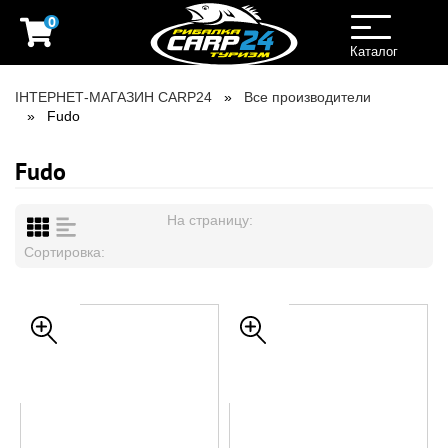
0
Toggle
navigation
Каталог
ІНТЕРНЕТ-МАГАЗИН CARP24
Все производители
Fudo
Fudo
На страницу:
Сортировка: