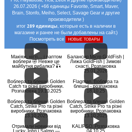
26.07.2026 ( +66 единицы Favorite, Smart, Maver,
Brain, Stonfo, Meiho, Select, Savage Gear и другие
производители )
289 единицы
итог
, которые есть в наличии в
магазине и ранее не были добавлены на сайт.)
Посмотреть все
НОВЫЕ ТОВАРЫ
Макіяж, нігті… і раптом
Балансир Micro GoldFish |
воблери 🤣 Невже це
Лижа GoldFish | Зимові
майбутня рибалка? 🎣
снасті. Розпаковка
25.01.2026
Воблера та блешні Golden
Flagman. Воблера та
Catch та різні виробники.
блешні - розпаковка
Розпаковка 19.10.2025
18.10.25
Воблера та блешні Golden
Воблера та блешні Golden
Catch, Strike Pro та різні
Catch, Strike Pro та різні
виробники. Розпаковка
виробники. Розпаковка
13.10.2025
13.10.2025
Отримали новинки від
KALIPSO. Розпаковка
Lucky John і Salmo —
04.10.25