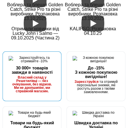
Воблера та блешні Golden
Воблера та блешні Golden
Catch, Strike Pro та різні
Catch, Strike Pro та різні
виробники. Розпаковка
виробники. Розпаковка
13.10.2025
13.10.2025
Отримали новинки від
KALIPSO. Розпаковка
Lucky John і Salmo —
04.10.25
09.10.2025 (Частина 2)
30 000+ товарів
До -15%
завжди в наявності
З кожною покупкою
вигідніше!
Власний склад у
Решетилівці — без
Зареєструйся
та отримуй
очікування, без відмов.
персональні знижки, які
Ми не дропшипінг, ми
ростуть разом з твоїми
справжній магазин.
замовленнями.
Товари на будь-який
Швидка доставка по
бюджет
Україні