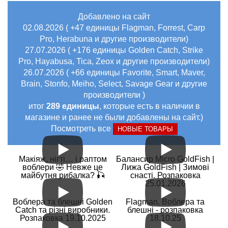
Добавлено на сайт
02.08.2026 ( +47 единицы Flagman, Forrest, Carp
Pro, Herabuna и другие производители)
27.07.2026 ( +176 единицы Golden Catch, Strike
Pro, Hayabusa, Tica, Zeox и другие производители)
26.07.2026 ( +66 единицы Favorite, Smart, Maver,
Brain, Stonfo, Meiho, Select, Savage Gear и другие
производители )
итог
289 единицы
, которые есть в наличии в
магазине и ранее не были добавлены на сайт.)
Посмотреть все
НОВЫЕ ТОВАРЫ
Макіяж, нігті… і раптом
Балансир Micro GoldFish |
воблери 🤣 Невже це
Лижа GoldFish | Зимові
майбутня рибалка? 🎣
снасті. Розпаковка
25.01.2026
Воблера та блешні Golden
Flagman. Воблера та
Catch та різні виробники.
блешні - розпаковка
Розпаковка 19.10.2025
18.10.25