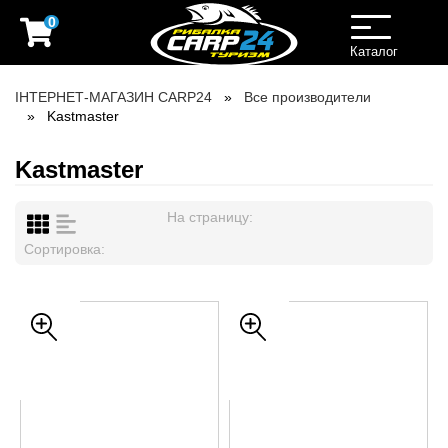
0
Toggle
navigation
Каталог
ІНТЕРНЕТ-МАГАЗИН CARP24
Все производители
Kastmaster
Kastmaster
На страницу:
Сортировка: