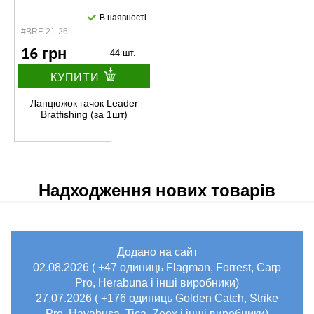
В наявності
#BRF-21-26
16 грн
44 шт.
КУПИТИ
Ланцюжок гачок Leader
Bratfishing (за 1шт)
Надходження нових товарів
Додано на сайт
02.08.2026 ( +47 одиниць Flagman, Forrest, Carp
Pro, Herabuna і інші виробники)
27.07.2026 ( +176 одиниць Golden Catch, Strike
Pro, Hayabusa, Tica, Zeox і інші виробники)