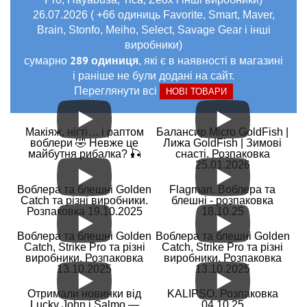
26.07.2026 ( +66 одиниць Favorite, Smart, Maver,
Brain, Stonfo, Meiho, Select, Savage Gear і інші
виробники)
289 одиниця
сумарно
, які є в наявності в магазині
і раніше не були додані на сайт.
Переглянути всі
НОВІ ТОВАРИ
Макіяж, нігті… і раптом
Балансир Micro GoldFish |
воблери 🤣 Невже це
Лижа GoldFish | Зимові
майбутня рибалка? 🎣
снасті. Розпаковка
25.01.2026
Воблера та блешні Golden
Flagman. Воблера та
Catch та різні виробники.
блешні - розпаковка
Розпаковка 19.10.2025
18.10.25
Воблера та блешні Golden
Воблера та блешні Golden
Catch, Strike Pro та різні
Catch, Strike Pro та різні
виробники. Розпаковка
виробники. Розпаковка
13.10.2025
13.10.2025
Отримали новинки від
KALIPSO. Розпаковка
Lucky John і Salmo —
04.10.25