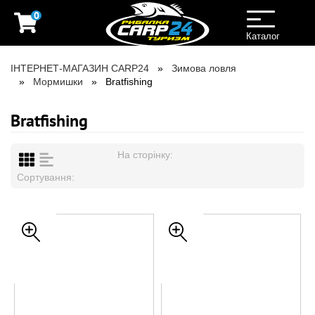
0
Toggle
navigation
Каталог
ІНТЕРНЕТ-МАГАЗИН CARP24
Зимова ловля
Мормишки
Bratfishing
Bratfishing
На сторінку:
Сортування: