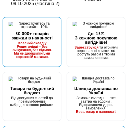
09.10.2025 (Частина 2)
30 000+ товарів
До -15%
завжди в наявності
З кожною покупкою
вигідніше!
Власний склад у
Решетилівці — без
Зареєструйся
та отримуй
очікування, без відмов.
персональні знижки, які
Ми не дропшипінг, ми
ростуть разом з твоїми
справжній магазин.
замовленнями.
Товари на будь-який
Швидка доставка по
бюджет
Україні
Від доступних снастей до
Замовив сьогодні — вже
преміум-брендів
завтра на водоймі.
вибір для кожного рибалки.
Відправляємо у день
замовлення.
Весь товар в наявності.