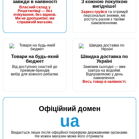
завжди в наявності
З кожною покупкою
вигідніше!
Власний склад у
Решетилівці — без
Зареєструйся
та отримуй
очікування, без відмов.
персональні знижки, які
Ми не дропшипінг, ми
ростуть разом з твоїми
справжній магазин.
замовленнями.
Товари на будь-який
Швидка доставка по
бюджет
Україні
Від доступних снастей до
Замовив сьогодні — вже
преміум-брендів
завтра на водоймі.
вибір для кожного рибалки.
Відправляємо у день
замовлення.
Весь товар в наявності.
Офіційний домен
ua
Видається лише після офіційної перевірки державними органами.
Не кожен магазин може його отримати.