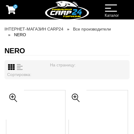
0
Toggle
navigation
Каталог
ІНТЕРНЕТ-МАГАЗИН CARP24
Все производители
NERO
NERO
На страницу:
Сортировка: