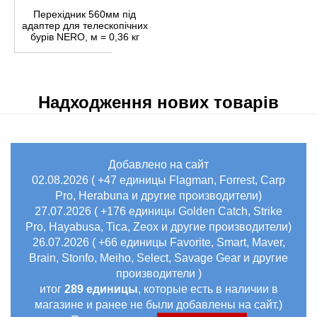
Перехідник 560мм під
адаптер для телескопічних
бурів NERO, м = 0,36 кг
Надходження нових товарів
Добавлено на сайт
02.08.2026 ( +47 единицы Flagman, Forrest, Carp
Pro, Herabuna и другие производители)
27.07.2026 ( +176 единицы Golden Catch, Strike
Pro, Hayabusa, Tica, Zeox и другие производители)
26.07.2026 ( +66 единицы Favorite, Smart, Maver,
Brain, Stonfo, Meiho, Select, Savage Gear и другие
производители )
итог
289 единицы
, которые есть в наличии в
магазине и ранее не были добавлены на сайт.)