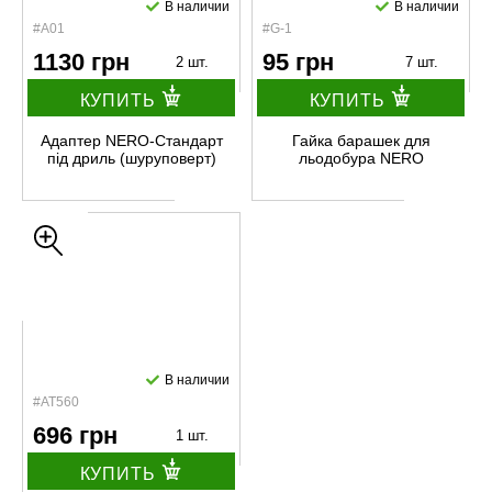
В наличии
В наличии
#А01
#G-1
1130 грн
95 грн
2 шт.
7 шт.
КУПИТЬ
КУПИТЬ
Адаптер NERO-Стандарт
Гайка барашек для
під дриль (шуруповерт)
льодобура NERO
В наличии
#АТ560
696 грн
1 шт.
КУПИТЬ