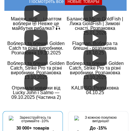
Посмотреть все
НОВЫЕ ТОВАРЫ
Макіяж, нігті… і раптом
Балансир Micro GoldFish |
воблери 🤣 Невже це
Лижа GoldFish | Зимові
майбутня рибалка? 🎣
снасті. Розпаковка
25.01.2026
Воблера та блешні Golden
Flagman. Воблера та
Catch та різні виробники.
блешні - розпаковка
Розпаковка 19.10.2025
18.10.25
Воблера та блешні Golden
Воблера та блешні Golden
Catch, Strike Pro та різні
Catch, Strike Pro та різні
виробники. Розпаковка
виробники. Розпаковка
13.10.2025
13.10.2025
Отримали новинки від
KALIPSO. Розпаковка
Lucky John і Salmo —
04.10.25
09.10.2025 (Частина 2)
30 000+ товарів
До -15%