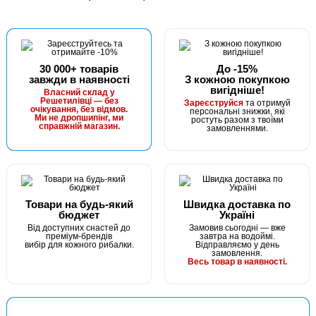
30 000+ товарів
До -15%
завжди в наявності
З кожною покупкою
вигідніше!
Власний склад у
Решетилівці — без
Зареєструйся
та отримуй
очікування, без відмов.
персональні знижки, які
Ми не дропшипінг, ми
ростуть разом з твоїми
справжній магазин.
замовленнями.
Товари на будь-який
Швидка доставка по
бюджет
Україні
Від доступних снастей до
Замовив сьогодні — вже
преміум-брендів
завтра на водоймі.
вибір для кожного рибалки.
Відправляємо у день
замовлення.
Весь товар в наявності.