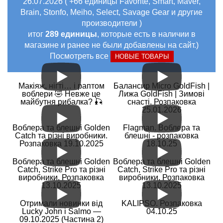
26.07.2026 ( +66 единицы Favorite, Smart, Maver,
Brain, Stonfo, Meiho, Select, Savage Gear и другие
производители )
итог
289 единицы
, которые есть в наличии в
магазине и ранее не были добавлены на сайт.)
Посмотреть все
НОВЫЕ ТОВАРЫ
Макіяж, нігті… і раптом
Балансир Micro GoldFish |
воблери 🤣 Невже це
Лижа GoldFish | Зимові
майбутня рибалка? 🎣
снасті. Розпаковка
25.01.2026
Воблера та блешні Golden
Flagman. Воблера та
Catch та різні виробники.
блешні - розпаковка
Розпаковка 19.10.2025
18.10.25
Воблера та блешні Golden
Воблера та блешні Golden
Catch, Strike Pro та різні
Catch, Strike Pro та різні
виробники. Розпаковка
виробники. Розпаковка
13.10.2025
13.10.2025
Отримали новинки від
KALIPSO. Розпаковка
Lucky John і Salmo —
04.10.25
09.10.2025 (Частина 2)