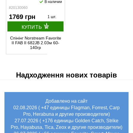
В наличии
#20130060
1769 грн
1 шт.
КУПИТЬ
Спінінг Norstream Favorite
II FAB II 682JB 2.03м 60-
140гр
Надходження нових товарів
Добавлено на сайт
02.08.2026 ( +47 единицы Flagman, Forrest, Carp
Pro, Herabuna и другие производители)
27.07.2026 ( +176 единицы Golden Catch, Strike
Pro, Hayabusa, Tica, Zeox и другие производители)