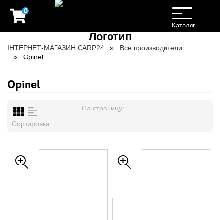
0
Toggle
navigation
Каталог
ІНТЕРНЕТ-МАГАЗИН CARP24
Все производители
Opinel
Opinel
На страницу:
Сортировка: