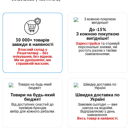
До -15%
З кожною покупкою
вигідніше!
30 000+ товарів
Зареєструйся
завжди в наявності
та отримуй
персональні знижки, які
Власний склад у
ростуть разом з твоїми
Решетилівці — без
замовленнями.
очікування, без відмов.
Ми не дропшипінг, ми
справжній магазин.
Товари на будь-який
Швидка доставка по
бюджет
Україні
Від доступних снастей до
Замовив сьогодні — вже
преміум-брендів
завтра на водоймі.
вибір для кожного рибалки.
Відправляємо у день
замовлення.
Весь товар в наявності.