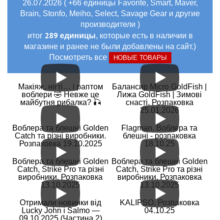
26.07.2026 ( +66 единицы Favorite, Smart, Maver,
Brain, Stonfo, Meiho, Select, Savage Gear и другие
производители )
289 единицы
итог
, которые есть в наличии в
магазине и ранее не были добавлены на сайт.)
Посмотреть все
НОВЫЕ ТОВАРЫ
Макіяж, нігті… і раптом
Балансир Micro GoldFish |
воблери 🤣 Невже це
Лижа GoldFish | Зимові
майбутня рибалка? 🎣
снасті. Розпаковка
25.01.2026
Воблера та блешні Golden
Flagman. Воблера та
Catch та різні виробники.
блешні - розпаковка
Розпаковка 19.10.2025
18.10.25
Воблера та блешні Golden
Воблера та блешні Golden
Catch, Strike Pro та різні
Catch, Strike Pro та різні
виробники. Розпаковка
виробники. Розпаковка
13.10.2025
13.10.2025
Отримали новинки від
KALIPSO. Розпаковка
Lucky John і Salmo —
04.10.25
09.10.2025 (Частина 2)