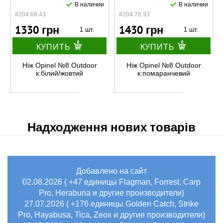
В наличии
В наличии
#204.66.43
#204.78.93
1330 грн
1430 грн
1 шт.
1 шт.
КУПИТЬ
КУПИТЬ
Ніж Opinel №8 Outdoor
Ніж Opinel №8 Outdoor
к:білий/жовтий
к:помаранчевий
Надходження нових товарів
Добавлено на сайт
02.08.2026 ( +47 единицы Flagman, Forrest, Carp
Pro, Herabuna и другие производители)
27.07.2026 ( +176 единицы Golden Catch, Strike
Pro, Hayabusa, Tica, Zeox и другие производители)