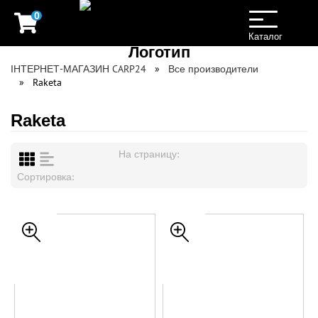
0
Toggle
navigation
Каталог
ІНТЕРНЕТ-МАГАЗИН CARP24
Все производители
Raketa
Raketa
На страницу:
Сортировка: