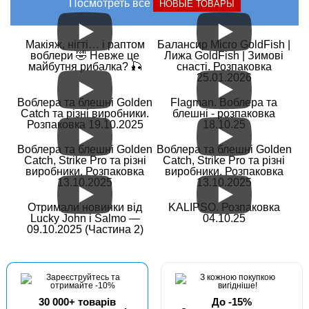
Посмотреть все
НОВЫЕ ТОВАРЫ
Макіяж, нігті… і раптом
Балансир Micro GoldFish |
воблери 🤣 Невже це
Лижа GoldFish | Зимові
майбутня рибалка? 🎣
снасті. Розпаковка
25.01.2026
Воблера та блешні Golden
Flagman. Воблера та
Catch та різні виробники.
блешні - розпаковка
Розпаковка 19.10.2025
18.10.25
Воблера та блешні Golden
Воблера та блешні Golden
Catch, Strike Pro та різні
Catch, Strike Pro та різні
виробники. Розпаковка
виробники. Розпаковка
13.10.2025
13.10.2025
Отримали новинки від
KALIPSO. Розпаковка
Lucky John і Salmo —
04.10.25
09.10.2025 (Частина 2)
30 000+ товарів
До -15%