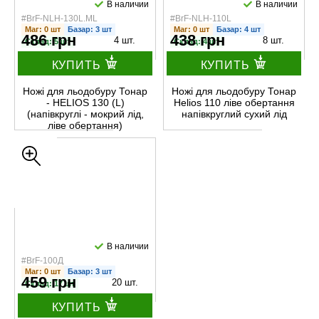
В наличии
В наличии
#BrF-NLH-130L.ML
#BrF-NLH-110L
Маг: 0 шт
Базар: 3 шт
Маг: 0 шт
Базар: 4 шт
486 грн
438 грн
4 шт.
8 шт.
Склад: 5 шт
Склад: 4 шт
КУПИТЬ
КУПИТЬ
Ножі для льодобуру Тонар
Ножі для льодобуру Тонар
- HELIOS 130 (L)
Helios 110 ліве обертання
(напівкруглі - мокрий лід,
напівкруглий сухий лід
ліве обертання)
В наличии
#BrF-100Д
Маг: 0 шт
Базар: 3 шт
459 грн
20 шт.
Склад: 17 шт
КУПИТЬ