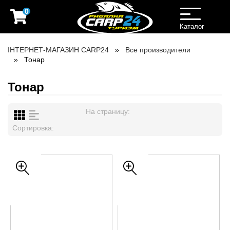
0
Toggle
navigation
Каталог
ІНТЕРНЕТ-МАГАЗИН CARP24
Все производители
Тонар
Тонар
На страницу:
Сортировка: