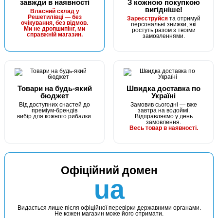
завжди в наявності
З кожною покупкою
вигідніше!
Власний склад у
Решетилівці — без
Зареєструйся
та отримуй
очікування, без відмов.
персональні знижки, які
Ми не дропшипінг, ми
ростуть разом з твоїми
справжній магазин.
замовленнями.
Товари на будь-який
Швидка доставка по
бюджет
Україні
Від доступних снастей до
Замовив сьогодні — вже
преміум-брендів
завтра на водоймі.
вибір для кожного рибалки.
Відправляємо у день
замовлення.
Весь товар в наявності.
Офіційний домен
ua
Видається лише після офіційної перевірки державними органами.
Не кожен магазин може його отримати.