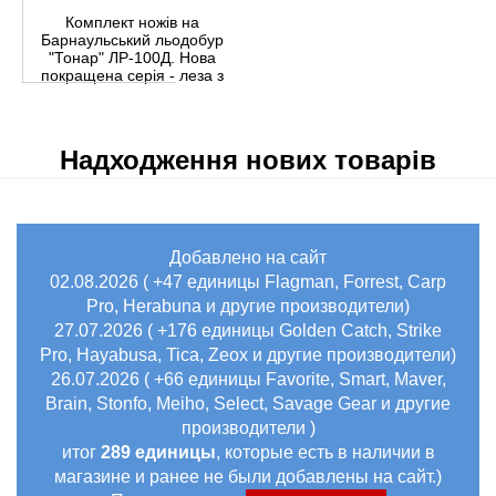
Комплект ножів на
Барнаульський льодобур
"Тонар" ЛР-100Д. Нова
покращена серія - леза з
доведенням
Надходження нових товарів
Добавлено на сайт
02.08.2026 ( +47 единицы Flagman, Forrest, Carp
Pro, Herabuna и другие производители)
27.07.2026 ( +176 единицы Golden Catch, Strike
Pro, Hayabusa, Tica, Zeox и другие производители)
26.07.2026 ( +66 единицы Favorite, Smart, Maver,
Brain, Stonfo, Meiho, Select, Savage Gear и другие
производители )
итог
289 единицы
, которые есть в наличии в
магазине и ранее не были добавлены на сайт.)