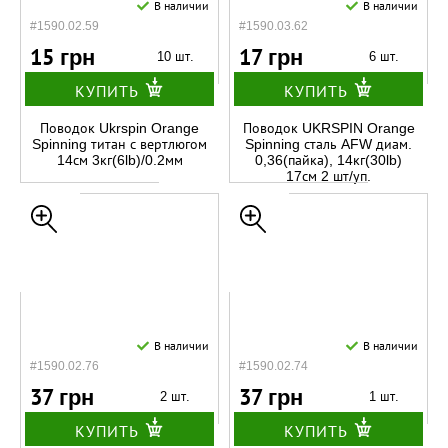
В наличии
В наличии
#1590.02.59
#1590.03.62
15 грн
17 грн
10 шт.
6 шт.
КУПИТЬ
КУПИТЬ
Поводок Ukrspin Orange
Поводок UKRSPIN Orange
Spinning титан с вертлюгом
Spinning сталь AFW диам.
14см 3кг(6lb)/0.2мм
0,36(пайка), 14кг(30lb)
17см 2 шт/уп.
В наличии
В наличии
#1590.02.76
#1590.02.74
37 грн
37 грн
2 шт.
1 шт.
КУПИТЬ
КУПИТЬ