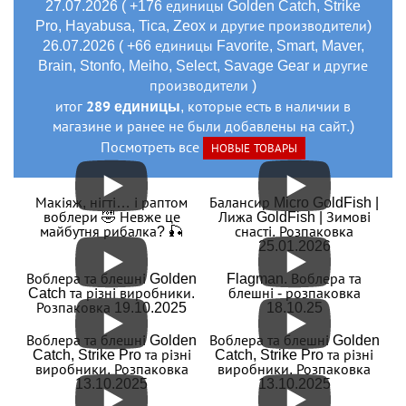
27.07.2026 ( +176 единицы Golden Catch, Strike
Pro, Hayabusa, Tica, Zeox и другие производители)
26.07.2026 ( +66 единицы Favorite, Smart, Maver,
Brain, Stonfo, Meiho, Select, Savage Gear и другие
производители )
289 единицы
итог
, которые есть в наличии в
магазине и ранее не были добавлены на сайт.)
Посмотреть все
НОВЫЕ ТОВАРЫ
Макіяж, нігті… і раптом
Балансир Micro GoldFish |
воблери 🤣 Невже це
Лижа GoldFish | Зимові
майбутня рибалка? 🎣
снасті. Розпаковка
25.01.2026
Воблера та блешні Golden
Flagman. Воблера та
Catch та різні виробники.
блешні - розпаковка
Розпаковка 19.10.2025
18.10.25
Воблера та блешні Golden
Воблера та блешні Golden
Catch, Strike Pro та різні
Catch, Strike Pro та різні
виробники. Розпаковка
виробники. Розпаковка
13.10.2025
13.10.2025