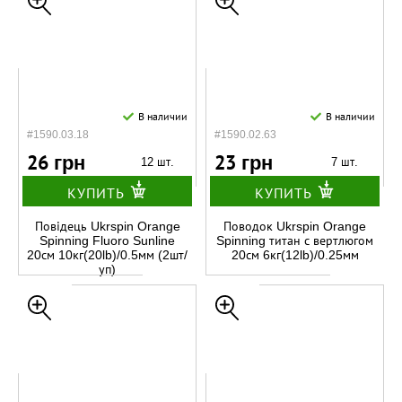
В наличии
В наличии
#1590.03.18
#1590.02.63
26 грн
23 грн
12 шт.
7 шт.
КУПИТЬ
КУПИТЬ
Повідець Ukrspin Orange
Поводок Ukrspin Orange
Spinning Fluoro Sunline
Spinning титан с вертлюгом
20см 10кг(20lb)/0.5мм (2шт/
20см 6кг(12lb)/0.25мм
уп)