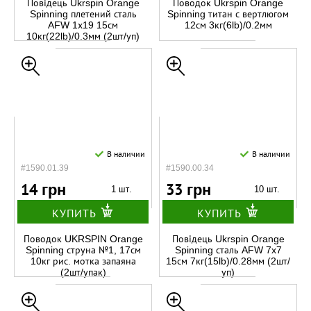
Повідець Ukrspin Orange
Поводок Ukrspin Orange
Spinning плетений сталь
Spinning титан с вертлюгом
AFW 1х19 15см
12см 3кг(6lb)/0.2мм
10кг(22lb)/0.3мм (2шт/уп)
В наличии
В наличии
#1590.01.39
#1590.00.34
14 грн
33 грн
1 шт.
10 шт.
КУПИТЬ
КУПИТЬ
Поводок UKRSPIN Orange
Повідець Ukrspin Orange
Spinning струна №1, 17см
Spinning сталь AFW 7x7
10кг рис. мотка запаяна
15см 7кг(15lb)/0.28мм (2шт/
(2шт/упак)
уп)