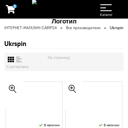
0
Toggle
navigation
Каталог
ІНТЕРНЕТ-МАГАЗИН CARP24
Все производители
Ukrspin
Ukrspin
На страницу:
Сортировка:
В наличии
В наличии