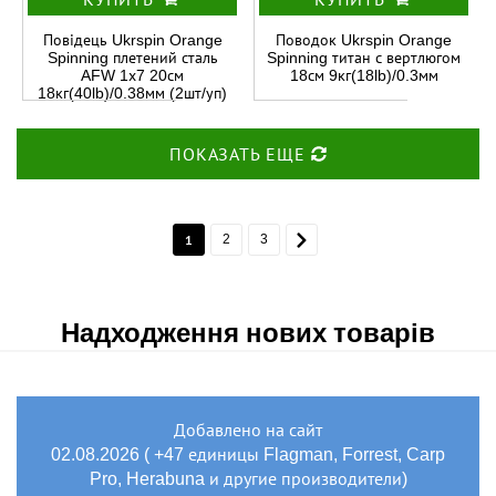
Повідець Ukrspin Orange
Поводок Ukrspin Orange
Spinning плетений сталь
Spinning титан с вертлюгом
AFW 1х7 20см
18см 9кг(18lb)/0.3мм
18кг(40lb)/0.38мм (2шт/уп)
ПОКАЗАТЬ ЕЩЕ
1
2
3
Надходження нових товарів
Добавлено на сайт
02.08.2026 ( +47 единицы Flagman, Forrest, Carp
Pro, Herabuna и другие производители)