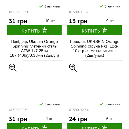
В наличии
В наличии
#1590.03.51
#1590.01.37
31 грн
13 грн
10 шт.
9 шт.
КУПИТЬ
КУПИТЬ
Повідець Ukrspin Orange
Поводок UKRSPIN Orange
Spinning плетений сталь
Spinning струна №1, 12см
AFW 1х7 25см
10кг рис. мотка запаяна
18кг(40lb)/0.38мм (2шт/уп)
(2шт/упак)
В наличии
В наличии
#1590.03.50
#1590.02.64
31 грн
24 грн
1 шт.
6 шт.
КУПИТЬ
КУПИТЬ