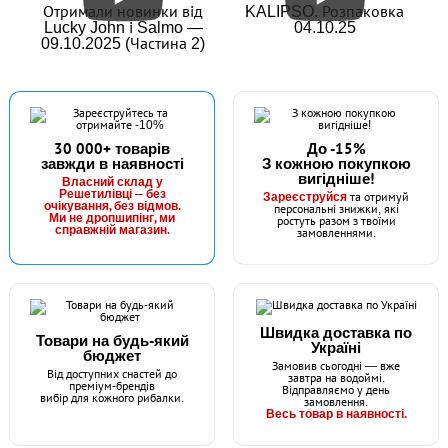
Отримали новинки від
KALIPSO. Розпаковка
Lucky John і Salmo —
04.10.25
09.10.2025 (Частина 2)
30 000+ товарів
До -15%
завжди в наявності
З кожною покупкою
вигідніше!
Власний склад у
Решетилівці — без
Зареєструйся
та отримуй
очікування, без відмов.
персональні знижки, які
Ми не дропшипінг, ми
ростуть разом з твоїми
справжній магазин.
замовленнями.
Швидка доставка по
Товари на будь-який
Україні
бюджет
Замовив сьогодні — вже
Від доступних снастей до
завтра на водоймі.
преміум-брендів
Відправляємо у день
вибір для кожного рибалки.
замовлення.
Весь товар в наявності.