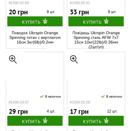
#1590.02.60
#1590.00.41
20 грн
33 грн
8 шт.
9 шт.
КУПИТЬ
КУПИТЬ
Поводок Ukrspin Orange
Повідець Ukrspin Orange
Spinning титан с вертлюгом
Spinning сталь AFW 7x7
16см 3кг(6lb)/0.2мм
15см 10кг(22lb)/0.36мм
(2шт/уп)
В наличии
В наличии
#1590.03.07
#1590.02.58
29 грн
17 грн
4 шт.
12 шт.
КУПИТЬ
КУПИТЬ