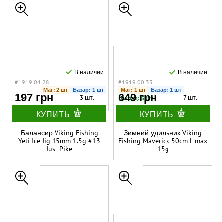
В наличии
В наличии
#1919.04.28
#1919.00.35
Маг: 2 шт
Базар: 1 шт
Маг: 1 шт
Базар: 1 шт
197 грн
649 грн
3 шт.
7 шт.
Склад: 5 шт
КУПИТЬ
КУПИТЬ
Балансир Viking Fishing
Зимний удильник Viking
Yeti Ice Jig 15mm 1.5g #13
Fishing Maverick 50cm L max
Just Pike
15g