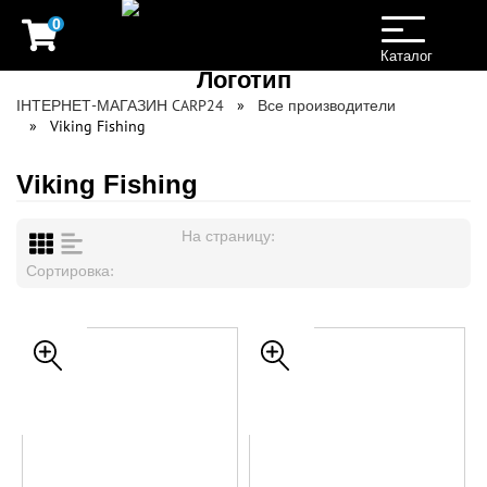
0
Toggle
navigation
Каталог
ІНТЕРНЕТ-МАГАЗИН CARP24
Все производители
Viking Fishing
Viking Fishing
На страницу:
Сортировка: