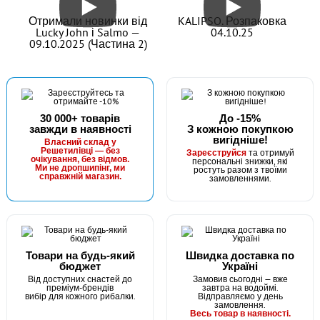
Отримали новинки від
KALIPSO. Розпаковка
Lucky John і Salmo —
04.10.25
09.10.2025 (Частина 2)
30 000+ товарів
До -15%
завжди в наявності
З кожною покупкою
вигідніше!
Власний склад у
Решетилівці — без
та отримуй
Зареєструйся
очікування, без відмов.
персональні знижки, які
Ми не дропшипінг, ми
ростуть разом з твоїми
справжній магазин.
замовленнями.
Товари на будь-який
Швидка доставка по
бюджет
Україні
Від доступних снастей до
Замовив сьогодні — вже
преміум-брендів
завтра на водоймі.
вибір для кожного рибалки.
Відправляємо у день
замовлення.
Весь товар в наявності.