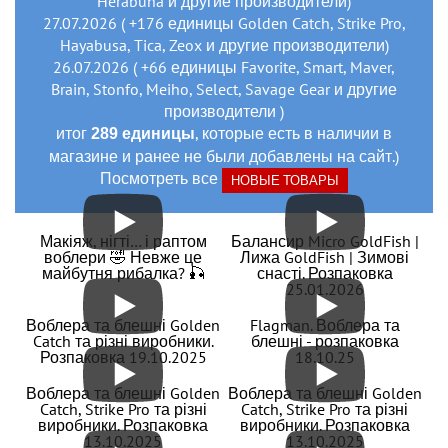
Herabuna и другие производители)
27.07.2026 ( +176 единицы Golden Catch, Strike Pro,
Hayabusa, Tica, Zeox и другие производители)
26.07.2026 ( +66 единицы Favorite, Smart, Maver,
Brain, Stonfo, Meiho, Select, Savage Gear и другие
производители )
итог
, которые есть в наличии в
289 единицы
магазине и ранее не были добавлены на сайт.)
Посмотреть все
НОВЫЕ ТОВАРЫ
Макіяж, нігті… і раптом
Балансир Micro GoldFish |
воблери 🤣 Невже це
Лижа GoldFish | Зимові
майбутня рибалка? 🎣
снасті. Розпаковка
25.01.2026
Воблера та блешні Golden
Flagman. Воблера та
Catch та різні виробники.
блешні - розпаковка
Розпаковка 19.10.2025
18.10.25
Воблера та блешні Golden
Воблера та блешні Golden
Catch, Strike Pro та різні
Catch, Strike Pro та різні
виробники. Розпаковка
виробники. Розпаковка
13.10.2025
13.10.2025