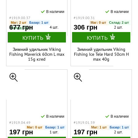
В наличии
В наличии
#1919.00.37
#1919.00.31
Маг: 2 шт
Базар: 1 шт
Маг: 0 шт
Склад: 2 шт
677 грн
306 грн
4 шт.
2 шт.
Склад: 1 шт
КУПИТЬ
КУПИТЬ
Зимний удильник Viking
Зимний удильник Viking
Fishing Maverick 60cm L max
Fishing Ice Tele Hard 50сm H
15g к:red
max 40g
В наличии
В наличии
#1919.04.49
#1919.01.59
Маг: 0 шт
Базар: 1 шт
Маг: 1 шт
Базар: 1 шт
197 грн
197 грн
1 шт.
2 шт.