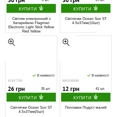
50 грн
50 грн
КУПИТИ
КУПИТИ
Світляк електронний з
Світлячки Ocean Sun ST
батарейкою Flagman
4.5x37мм(10шт)
Electronic Light Stick Yellow
Red Yellow
В наявності
В наявності
#1647780
#60106999
26 грн
12 грн
35 шт.
41 шт.
КУПИТИ
КУПИТИ
Світлячки Ocean Sun ST
Поплавок Подуст малий
4.5x37мм(5шт)