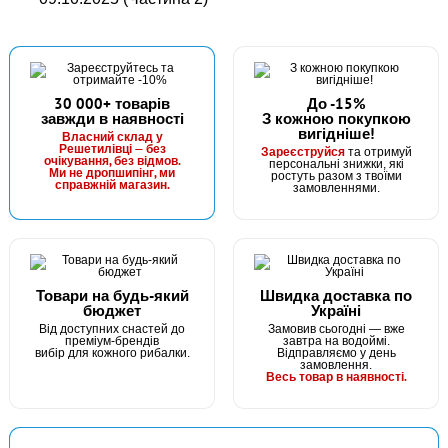
30 000+ товарів
До -15%
завжди в наявності
З кожною покупкою
вигідніше!
Власний склад у
Решетилівці — без
Зареєструйся
та отримуй
очікування, без відмов.
персональні знижки, які
Ми не дропшипінг, ми
ростуть разом з твоїми
справжній магазин.
замовленнями.
Товари на будь-який
Швидка доставка по
бюджет
Україні
Від доступних снастей до
Замовив сьогодні — вже
преміум-брендів
завтра на водоймі.
вибір для кожного рибалки.
Відправляємо у день
замовлення.
Весь товар в наявності.