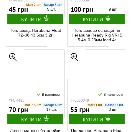
#F0030057
#F0030059
Маг: 2 шт
Базар: 3 шт
45 грн
100 грн
5 шт.
9 шт.
КУПИТИ
КУПИТИ
Поплавець Herabuna Float
Поплавцеве оснащення
TZ-08 43.5см 3.2г
Herabuna Ready Rig VRI'S
5.4м 0.23мм lead 4г
В наявності
В наявності
#FCR425
#F0030049
Маг: 13 шт
Базар: 4 шт
Маг: 1 шт
Базар: 2 шт
70 грн
55 грн
17 шт.
3 шт.
КУПИТИ
КУПИТИ
Літієво-магнієві батарейки
Поплавець Herabuna Float