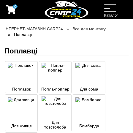
0
Toggle
navigation
Каталог
ІНТЕРНЕТ-МАГАЗИН CARP24
Все для монтажу
Поплавці
Поплавці
Поплавок
Попла-поппер
Для сома
Для
Для живця
Бомбарда
товстолоба