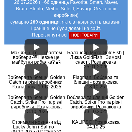
26.07.2026 ( +66 одиниць Favorite, Smart, Maver,
Brain, Stonfo, Meiho, Select, Savage Gear і інші
виробники)
289 одиниця
сумарно
, які є в наявності в магазині
і раніше не були додані на сайт.
Переглянути всі
НОВІ ТОВАРИ
Макіяж, нігті… і раптом
Балансир Micro GoldFish |
воблери 🤣 Невже це
Лижа GoldFish | Зимові
майбутня рибалка? 🎣
снасті. Розпаковка
25.01.2026
Воблера та блешні Golden
Flagman. Воблера та
Catch та різні виробники.
блешні - розпаковка
Розпаковка 19.10.2025
18.10.25
Воблера та блешні Golden
Воблера та блешні Golden
Catch, Strike Pro та різні
Catch, Strike Pro та різні
виробники. Розпаковка
виробники. Розпаковка
13.10.2025
13.10.2025
Отримали новинки від
KALIPSO. Розпаковка
Lucky John і Salmo —
04.10.25
09.10.2025 (Частина 2)