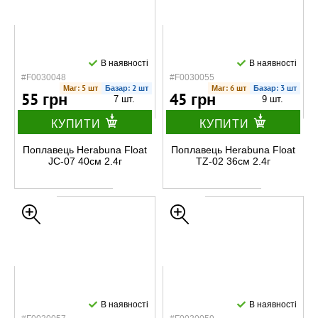
В наявності
В наявності
#F0030048
#F0030055
Маг: 5 шт
Базар: 2 шт
Маг: 6 шт
Базар: 3 шт
55 грн
45 грн
7 шт.
9 шт.
КУПИТИ
КУПИТИ
Поплавець Herabuna Float
Поплавець Herabuna Float
JC-07 40см 2.4г
TZ-02 36см 2.4г
В наявності
В наявності