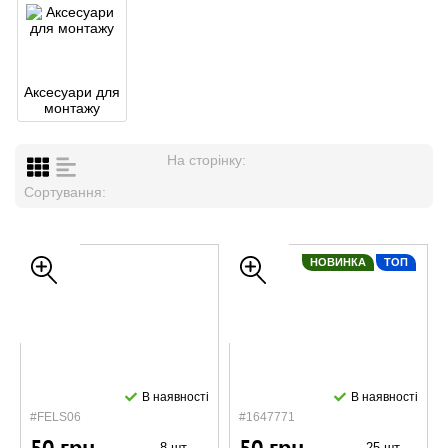
Аксесуари для
монтажу
На сторінку:
Сортування:
НОВИНКА
ТОП
В наявності
В наявності
#FELS06
#1647771
8 шт.
25 шт.