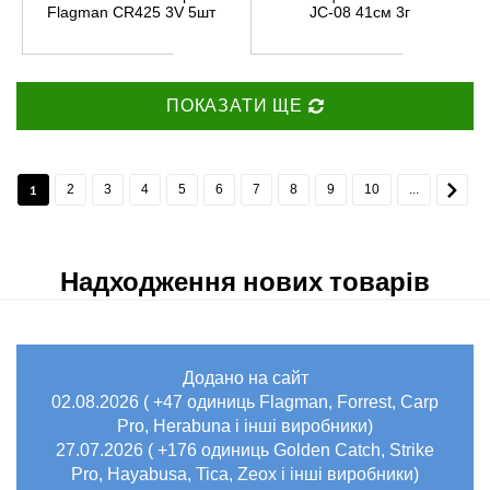
Flagman CR425 3V 5шт
JC-08 41см 3г
ПОКАЗАТИ ЩЕ
1
2
3
4
5
6
7
8
9
10
...
Надходження нових товарів
Додано на сайт
02.08.2026 ( +47 одиниць Flagman, Forrest, Carp
Pro, Herabuna і інші виробники)
27.07.2026 ( +176 одиниць Golden Catch, Strike
Pro, Hayabusa, Tica, Zeox і інші виробники)