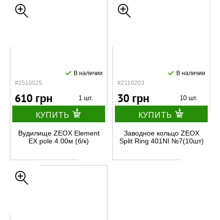
В наличии
В наличии
#2510025
#2110203
610 грн
30 грн
1 шт.
10 шт.
КУПИТЬ
КУПИТЬ
Вудилище ZEOX Element
Заводное кольцо ZEOX
EX pole 4.00м (б/к)
Split Ring 401NI №7(10шт)