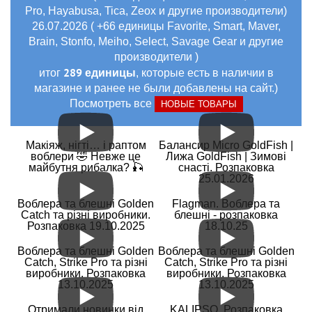
Pro, Hayabusa, Tica, Zeox и другие производители)
26.07.2026 ( +66 единицы Favorite, Smart, Maver,
Brain, Stonfo, Meiho, Select, Savage Gear и другие
производители )
289 единицы
итог
, которые есть в наличии в
магазине и ранее не были добавлены на сайт.)
Посмотреть все
НОВЫЕ ТОВАРЫ
Макіяж, нігті… і раптом
Балансир Micro GoldFish |
воблери 🤣 Невже це
Лижа GoldFish | Зимові
майбутня рибалка? 🎣
снасті. Розпаковка
25.01.2026
Воблера та блешні Golden
Flagman. Воблера та
Catch та різні виробники.
блешні - розпаковка
Розпаковка 19.10.2025
18.10.25
Воблера та блешні Golden
Воблера та блешні Golden
Catch, Strike Pro та різні
Catch, Strike Pro та різні
виробники. Розпаковка
виробники. Розпаковка
13.10.2025
13.10.2025
Отримали новинки від
KALIPSO. Розпаковка