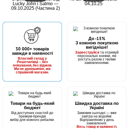
Lucky John і Salmo —
04.10.25
09.10.2025 (Частина 2)
До -15%
З кожною покупкою
вигідніше!
30 000+ товарів
Зареєструйся
завжди в наявності
та отримуй
персональні знижки, які
Власний склад у
ростуть разом з твоїми
Решетилівці — без
замовленнями.
очікування, без відмов.
Ми не дропшипінг, ми
справжній магазин.
Товари на будь-який
Швидка доставка по
бюджет
Україні
Від доступних снастей до
Замовив сьогодні — вже
преміум-брендів
завтра на водоймі.
вибір для кожного рибалки.
Відправляємо у день
замовлення.
Весь товар в наявності.