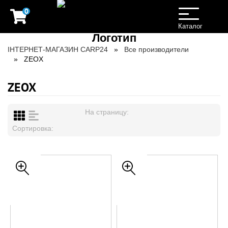
0
Toggle
navigation
Каталог
ІНТЕРНЕТ-МАГАЗИН CARP24
Все производители
ZEOX
ZEOX
На страницу:
Сортировка: