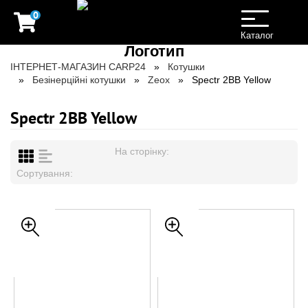
0
Toggle
navigation
Каталог
ІНТЕРНЕТ-МАГАЗИН CARP24
Котушки
Безінерційні котушки
Zeox
Spectr 2BB Yellow
Spectr 2BB Yellow
На сторінку:
Сортування: