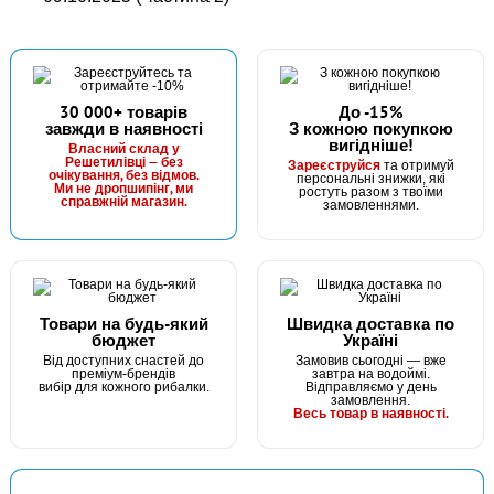
30 000+ товарів
До -15%
завжди в наявності
З кожною покупкою
вигідніше!
Власний склад у
Решетилівці — без
Зареєструйся
та отримуй
очікування, без відмов.
персональні знижки, які
Ми не дропшипінг, ми
ростуть разом з твоїми
справжній магазин.
замовленнями.
Товари на будь-який
Швидка доставка по
бюджет
Україні
Від доступних снастей до
Замовив сьогодні — вже
преміум-брендів
завтра на водоймі.
вибір для кожного рибалки.
Відправляємо у день
замовлення.
Весь товар в наявності.