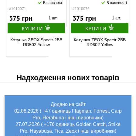
В наявності
В наявності
#1010071
#1010076
375 грн
375 грн
1 шт.
1 шт.
КУПИТИ
КУПИТИ
Котушка ZEOX Spectr 2BB
Котушка ZEOX Spectr 2BB
RD502 Yellow
RD602 Yellow
Надходження нових товарів
Додано на сайт
02.08.2026 ( +47 одиниць Flagman, Forrest, Carp
Pro, Herabuna і інші виробники)
27.07.2026 ( +176 одиниць Golden Catch, Strike
Pro, Hayabusa, Tica, Zeox і інші виробники)