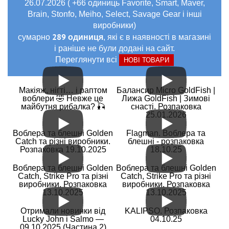
26.07.2026 ( +66 одиниць Favorite, Smart, Maver,
Brain, Stonfo, Meiho, Select, Savage Gear і інші
виробники)
289 одиниця
сумарно
, які є в наявності в магазині
і раніше не були додані на сайт.
Переглянути всі
НОВІ ТОВАРИ
Макіяж, нігті… і раптом
Балансир Micro GoldFish |
воблери 🤣 Невже це
Лижа GoldFish | Зимові
майбутня рибалка? 🎣
снасті. Розпаковка
25.01.2026
Воблера та блешні Golden
Flagman. Воблера та
Catch та різні виробники.
блешні - розпаковка
Розпаковка 19.10.2025
18.10.25
Воблера та блешні Golden
Воблера та блешні Golden
Catch, Strike Pro та різні
Catch, Strike Pro та різні
виробники. Розпаковка
виробники. Розпаковка
13.10.2025
13.10.2025
Отримали новинки від
KALIPSO. Розпаковка
Lucky John і Salmo —
04.10.25
09.10.2025 (Частина 2)