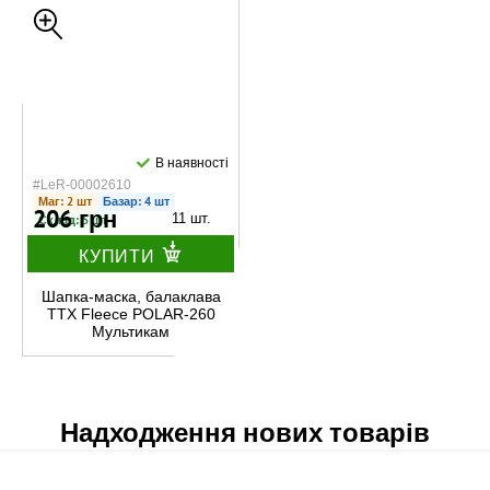
В наявності
#LeR-00002610
Маг: 2 шт
Базар: 4 шт
206 грн
11 шт.
Склад: 5 шт
КУПИТИ
Шапка-маска, балаклава
TTX Fleece POLAR-260
Мультикам
Надходження нових товарів