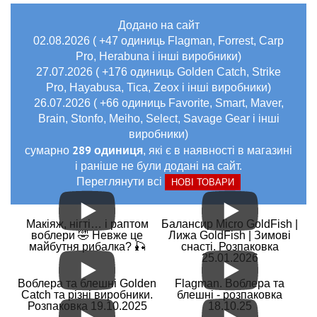
Додано на сайт
02.08.2026 ( +47 одиниць Flagman, Forrest, Carp
Pro, Herabuna і інші виробники)
27.07.2026 ( +176 одиниць Golden Catch, Strike
Pro, Hayabusa, Tica, Zeox і інші виробники)
26.07.2026 ( +66 одиниць Favorite, Smart, Maver,
Brain, Stonfo, Meiho, Select, Savage Gear і інші
виробники)
289 одиниця
сумарно
, які є в наявності в магазині
і раніше не були додані на сайт.
Переглянути всі
НОВІ ТОВАРИ
Макіяж, нігті… і раптом
Балансир Micro GoldFish |
воблери 🤣 Невже це
Лижа GoldFish | Зимові
майбутня рибалка? 🎣
снасті. Розпаковка
25.01.2026
Воблера та блешні Golden
Flagman. Воблера та
Catch та різні виробники.
блешні - розпаковка
Розпаковка 19.10.2025
18.10.25