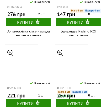
В наявності
В наявності
#F15095-О
#55-005
Маг: 4 шт
Базар: 4 шт
276 грн
147 грн
2 шт.
8 шт.
КУПИТИ
КУПИТИ
Антимоскітна сітка-накидка
Балаклава Fishing ROI
на голову олива
товста тепла
В наявності
В наявності
#AM-6503
#502-01-00
Маг: 2 шт
Базар: 3 шт
221 грн
257 грн
1 шт.
6 шт.
Склад: 1 шт
КУПИТИ
КУПИТИ