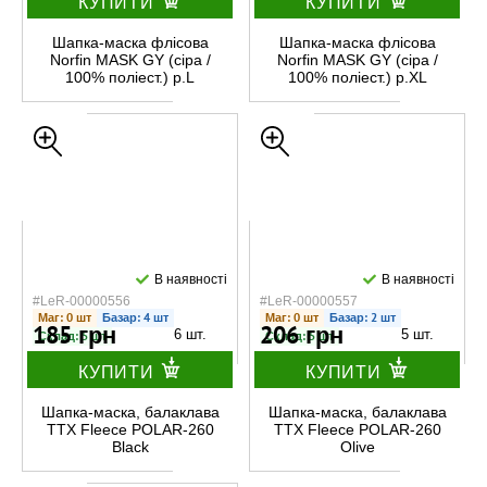
КУПИТИ
КУПИТИ
Шапка-маска флісова
Шапка-маска флісова
Norfin MASK GY (сіра /
Norfin MASK GY (сіра /
100% поліест.) р.L
100% поліест.) р.XL
В наявності
В наявності
#LeR-00000556
#LeR-00000557
Маг: 0 шт
Базар: 4 шт
Маг: 0 шт
Базар: 2 шт
185 грн
206 грн
6 шт.
5 шт.
Склад: 5 шт
Склад: 5 шт
КУПИТИ
КУПИТИ
Шапка-маска, балаклава
Шапка-маска, балаклава
TTX Fleece POLAR-260
TTX Fleece POLAR-260
Black
Olive