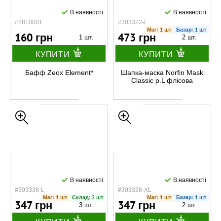
В наявності
В наявності
#2810001
#303322-L
Маг: 1 шт
Базар: 1 шт
160 грн
473 грн
1 шт.
2 шт.
КУПИТИ
КУПИТИ
Бафф Zeox Element*
Шапка-маска Norfin Mask
Classic р.L флісова
В наявності
В наявності
#303338-L
#303338-XL
Маг: 1 шт
Склад: 2 шт
Маг: 1 шт
Базар: 1 шт
347 грн
347 грн
3 шт.
2 шт.