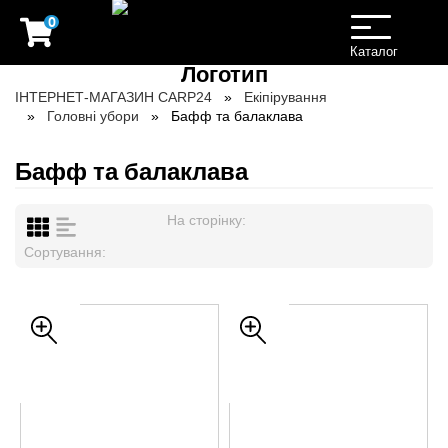
0
Toggle
navigation
Каталог
ІНТЕРНЕТ-МАГАЗИН CARP24
Екіпірування
Головні убори
Бафф та балаклава
Бафф та балаклава
На сторінку:
Сортування: