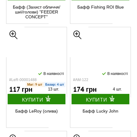
Бафф (Захист обличчя/
Бафф Fishing ROI Blue
шиї/голови) "FEEDER
CONCEPT"
В наявності
В наявності
#LeR-00001488
#AM-122
Маг: 9 шт
Базар: 4 шт
117 грн
174 грн
13 шт.
4 шт.
КУПИТИ
КУПИТИ
Бафф LeRoy (олива)
Бафф Lucky John