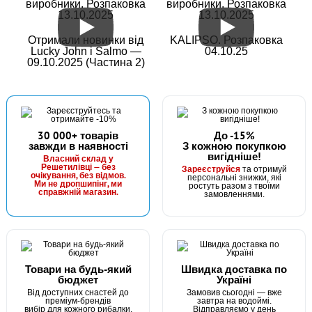
виробники. Розпаковка
виробники. Розпаковка
13.10.2025
13.10.2025
Отримали новинки від
KALIPSO. Розпаковка
Lucky John і Salmo —
04.10.25
09.10.2025 (Частина 2)
30 000+ товарів
До -15%
завжди в наявності
З кожною покупкою
вигідніше!
Власний склад у
Решетилівці — без
Зареєструйся
та отримуй
очікування, без відмов.
персональні знижки, які
Ми не дропшипінг, ми
ростуть разом з твоїми
справжній магазин.
замовленнями.
Товари на будь-який
Швидка доставка по
бюджет
Україні
Від доступних снастей до
Замовив сьогодні — вже
преміум-брендів
завтра на водоймі.
вибір для кожного рибалки.
Відправляємо у день