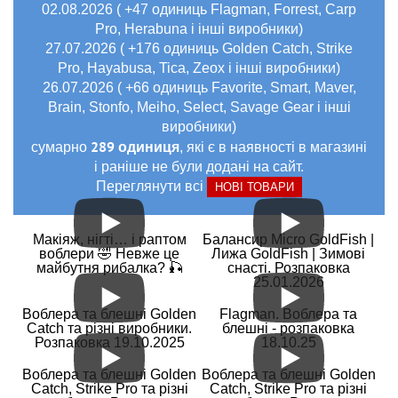
02.08.2026 ( +47 одиниць Flagman, Forrest, Carp
Pro, Herabuna і інші виробники)
27.07.2026 ( +176 одиниць Golden Catch, Strike
Pro, Hayabusa, Tica, Zeox і інші виробники)
26.07.2026 ( +66 одиниць Favorite, Smart, Maver,
Brain, Stonfo, Meiho, Select, Savage Gear і інші
виробники)
289 одиниця
сумарно
, які є в наявності в магазині
і раніше не були додані на сайт.
Переглянути всі
НОВІ ТОВАРИ
Макіяж, нігті… і раптом
Балансир Micro GoldFish |
воблери 🤣 Невже це
Лижа GoldFish | Зимові
майбутня рибалка? 🎣
снасті. Розпаковка
25.01.2026
Воблера та блешні Golden
Flagman. Воблера та
Catch та різні виробники.
блешні - розпаковка
Розпаковка 19.10.2025
18.10.25
Воблера та блешні Golden
Воблера та блешні Golden
Catch, Strike Pro та різні
Catch, Strike Pro та різні