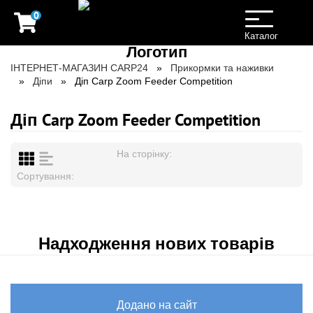
0
Toggle
navigation
Каталог
ІНТЕРНЕТ-МАГАЗИН CARP24
Прикормки та наживки
Діпи
Діп Carp Zoom Feeder Competition
Діп Carp Zoom Feeder Competition
На сторінку:
Сортування:
Надходження нових товарів
Додано на сайт