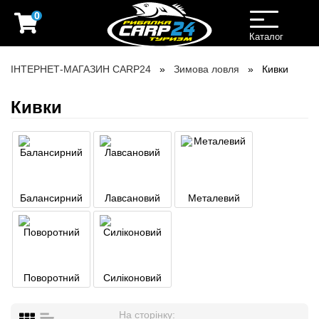
0
Toggle
navigation
Каталог
ІНТЕРНЕТ-МАГАЗИН CARP24
Зимова ловля
Кивки
Кивки
Балансирний
Лавсановий
Металевий
Поворотний
Силіконовий
На сторінку: