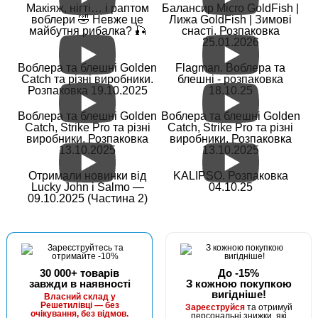
Макіяж, нігті… і раптом
Балансир Micro GoldFish |
воблери 🤣 Невже це
Лижа GoldFish | Зимові
майбутня рибалка? 🎣
снасті. Розпаковка
25.01.2026
Воблера та блешні Golden
Flagman. Воблера та
Catch та різні виробники.
блешні - розпаковка
Розпаковка 19.10.2025
18.10.25
Воблера та блешні Golden
Воблера та блешні Golden
Catch, Strike Pro та різні
Catch, Strike Pro та різні
виробники. Розпаковка
виробники. Розпаковка
13.10.2025
13.10.2025
Отримали новинки від
KALIPSO. Розпаковка
Lucky John і Salmo —
04.10.25
09.10.2025 (Частина 2)
30 000+ товарів
До -15%
завжди в наявності
З кожною покупкою
вигідніше!
Власний склад у
Решетилівці — без
Зареєструйся
та отримуй
очікування, без відмов.
персональні знижки, які