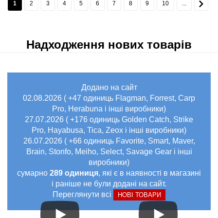
1
2
3
4
5
6
7
8
9
10
...
Надходження нових товарів
Додано на сайт
02.08.2026 ( +47 одиниць Flagman, Forrest, Carp
Pro, Herabuna і інші виробники)
27.07.2026 ( +176 одиниць Golden Catch, Strike
Pro, Hayabusa, Tica, Zeox і інші виробники)
26.07.2026 ( +66 одиниць Favorite, Smart, Maver,
Brain, Stonfo, Meiho, Select, Savage Gear і інші
виробники)
сумарно
289 одиниця
, які є в наявності в магазині
і раніше не були додані на сайт.
Переглянути всі
НОВІ ТОВАРИ