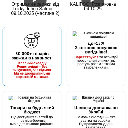
Отримали новинки від
KALIPSO. Розпаковка
Lucky John і Salmo —
04.10.25
09.10.2025 (Частина 2)
До -15%
З кожною покупкою
вигідніше!
30 000+ товарів
Зареєструйся
завжди в наявності
та отримуй
персональні знижки, які
Власний склад у
ростуть разом з твоїми
Решетилівці — без
замовленнями.
очікування, без відмов.
Ми не дропшипінг, ми
справжній магазин.
Товари на будь-який
Швидка доставка по
бюджет
Україні
Від доступних снастей до
Замовив сьогодні — вже
преміум-брендів
завтра на водоймі.
вибір для кожного рибалки.
Відправляємо у день
замовлення.