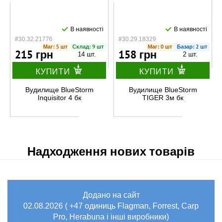
В наявності
В наявності
#30.32.21776
#30.29.18329
Маг: 5 шт
Склад: 9 шт
Маг: 0 шт
Базар: 2 шт
215 грн
158 грн
14 шт.
2 шт.
КУПИТИ
КУПИТИ
Вудилище BlueStorm
Вудилище BlueStorm
Inquisitor 4 бк
TIGER 3м бк
Надходження нових товарів
Додано на сайт
02.08.2026 ( +47 одиниць Flagman, Forrest, Carp
Pro, Herabuna і інші виробники)