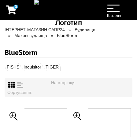
0
Toggle
navigation
Каталог
ІНТЕРНЕТ-МАГАЗИН CARP24
Вудилища
Махові вудлища
BlueStorm
BlueStorm
FISHS
Inquisitor
TIGER
На сторінку:
Сортування: