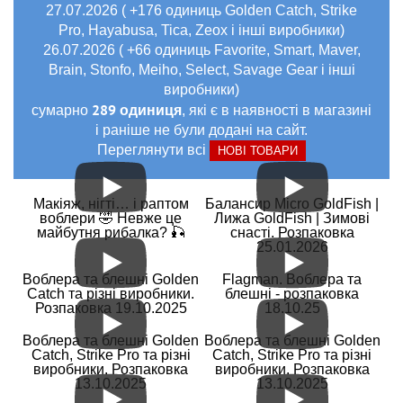
27.07.2026 ( +176 одиниць Golden Catch, Strike
Pro, Hayabusa, Tica, Zeox і інші виробники)
26.07.2026 ( +66 одиниць Favorite, Smart, Maver,
Brain, Stonfo, Meiho, Select, Savage Gear і інші
виробники)
289 одиниця
сумарно
, які є в наявності в магазині
і раніше не були додані на сайт.
Переглянути всі
НОВІ ТОВАРИ
Макіяж, нігті… і раптом
Балансир Micro GoldFish |
воблери 🤣 Невже це
Лижа GoldFish | Зимові
майбутня рибалка? 🎣
снасті. Розпаковка
25.01.2026
Воблера та блешні Golden
Flagman. Воблера та
Catch та різні виробники.
блешні - розпаковка
Розпаковка 19.10.2025
18.10.25
Воблера та блешні Golden
Воблера та блешні Golden
Catch, Strike Pro та різні
Catch, Strike Pro та різні
виробники. Розпаковка
виробники. Розпаковка
13.10.2025
13.10.2025