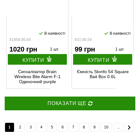
В наявності
В наявності
#1858.80.84
#31.00.54
1020 грн
99 грн
1 шт.
1 шт.
КУПИТИ
КУПИТИ
Сигналізатор Brain
Ємність Stonfo 54 Square
Wireless Bite Alarm F-1
Bait Box 0.6L
Одиночний purple
ПОКАЗАТИ ЩЕ
1
2
3
4
5
6
7
8
9
10
...