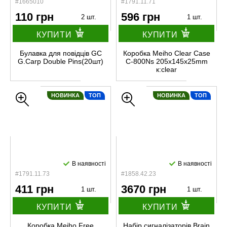
#1665010
#1791.11.71
110 грн
596 грн
2 шт.
1 шт.
КУПИТИ
КУПИТИ
Булавка для повідців GC
Коробка Meiho Clear Case
G.Carp Double Pins(20шт)
C-800Ns 205x145x25mm
к:clear
НОВИНКА
ТОП
НОВИНКА
ТОП
В наявності
В наявності
#1791.11.73
#1858.42.23
411 грн
3670 грн
1 шт.
1 шт.
КУПИТИ
КУПИТИ
Коробка Meiho Free
Набір сигналізаторів Brain