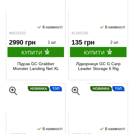
В наявності
В наявності
#6633333
#1365100
2990 грн
135 грн
1 шт.
2 шт.
КУПИТИ
КУПИТИ
Підсак GC Grabber
Лідкорниця GC G.Carp
Monster Landing Net XL
Leader Storage 6 Rig
НОВИНКА
ТОП
НОВИНКА
ТОП
В наявності
В наявності