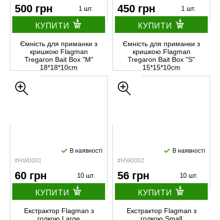
500 грн
450 грн
1 шт.
1 шт.
КУПИТИ
КУПИТИ
Ємність для приманки з
Ємність для приманки з
кришкою Flagman
кришкою Flagman
Tregaron Bait Box "M"
Tregaron Bait Box "S"
18*18*10cm
15*15*10cm
В наявності
В наявності
#HW0001
#HW0002
60 грн
56 грн
10 шт.
10 шт.
КУПИТИ
КУПИТИ
Екстрактор Flagman з
Екстрактор Flagman з
голкою Large
голкою Small