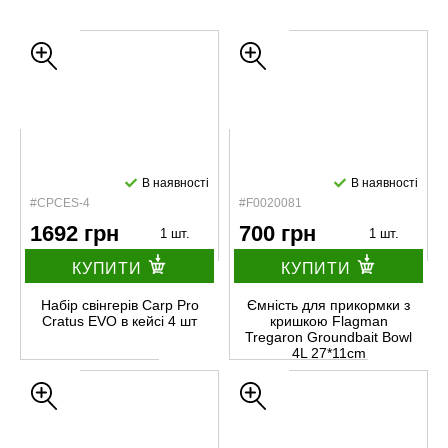
В наявності
В наявності
#CPCES-4
#F0020081
1692 грн
700 грн
1 шт.
1 шт.
КУПИТИ
КУПИТИ
Набір свінгерів Carp Pro
Ємнiсть для прикормки з
Cratus EVO в кейсi 4 шт
кришкою Flagman
Tregaron Groundbait Bowl
4L 27*11cm