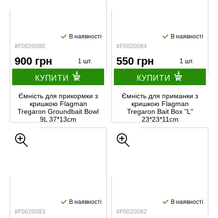
В наявності
В наявності
#F0020080
#F0020084
900 грн
550 грн
1 шт.
1 шт.
КУПИТИ
КУПИТИ
Ємнiсть для прикормки з
Ємність для приманки з
кришкою Flagman
кришкою Flagman
Tregaron Groundbait Bowl
Tregaron Bait Box "L"
9L 37*13cm
23*23*11cm
В наявності
В наявності
#F0020083
#F0020082