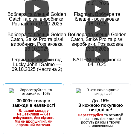
25.01.2026
Воблера та блешні Golden
Flagman. Воблера та
Catch та різні виробники.
блешні - розпаковка
Розпаковка 19.10.2025
18.10.25
Воблера та блешні Golden
Воблера та блешні Golden
Catch, Strike Pro та різні
Catch, Strike Pro та різні
виробники. Розпаковка
виробники. Розпаковка
13.10.2025
13.10.2025
Отримали новинки від
KALIPSO. Розпаковка
Lucky John і Salmo —
04.10.25
09.10.2025 (Частина 2)
30 000+ товарів
До -15%
завжди в наявності
З кожною покупкою
вигідніше!
Власний склад у
Решетилівці — без
Зареєструйся
та отримуй
очікування, без відмов.
персональні знижки, які
Ми не дропшипінг, ми
ростуть разом з твоїми
справжній магазин.
замовленнями.