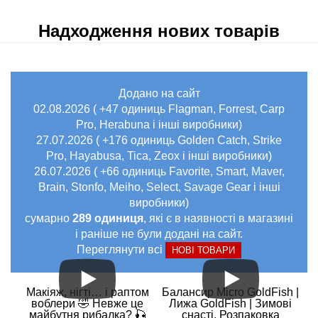
Надходження нових товарів
Додано на сайт
02.08.2026 ( +47 одиниць Flagman, Forrest, Carp
Pro, Herabuna і інші виробники)
27.07.2026 ( +176 одиниць Golden Catch, Strike
Pro, Hayabusa, Tica, Zeox і інші виробники)
26.07.2026 ( +66 одиниць Favorite, Smart, Maver,
Brain, Stonfo, Meiho, Select, Savage Gear і інші
виробники)
сумарно
289 одиниця
, які є в наявності в магазині
і раніше не були додані на сайт.
Переглянути всі
НОВІ ТОВАРИ
Макіяж, нігті… і раптом
Балансир Micro GoldFish |
воблери 🤣 Невже це
Лижа GoldFish | Зимові
майбутня рибалка? 🎣
снасті. Розпаковка