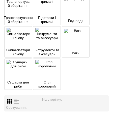
Транспортування
Підставки і
Род-поди
й зберігання
тримачі
Сигналізатори
Інструменти та
Ваги
кльову
аксесуари
Сушарки для
Стіл
риби
короповий
На сторінку:
Сортування: