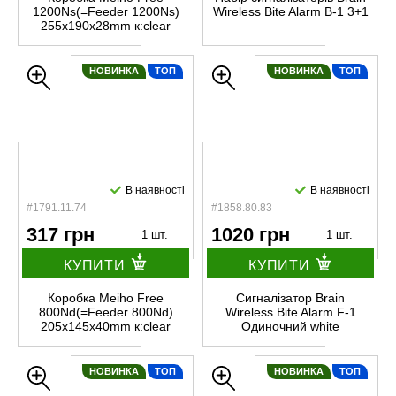
1200Ns(=Feeder 1200Ns)
Wireless Bite Alarm B-1 3+1
255x190x28mm к:clear
НОВИНКА
ТОП
НОВИНКА
ТОП
В наявності
В наявності
#1791.11.74
#1858.80.83
317 грн
1020 грн
1 шт.
1 шт.
КУПИТИ
КУПИТИ
Коробка Meiho Free
Сигналізатор Brain
800Nd(=Feeder 800Nd)
Wireless Bite Alarm F-1
205x145x40mm к:clear
Одиночний white
НОВИНКА
ТОП
НОВИНКА
ТОП