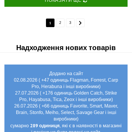
ПОКАЗАТИ ЩЕ
1
2
3
Надходження нових товарів
Додано на сайт
02.08.2026 ( +47 одиниць Flagman, Forrest, Carp
Pro, Herabuna і інші виробники)
27.07.2026 ( +176 одиниць Golden Catch, Strike
Pro, Hayabusa, Tica, Zeox і інші виробники)
26.07.2026 ( +66 одиниць Favorite, Smart, Maver,
Brain, Stonfo, Meiho, Select, Savage Gear і інші
виробники)
289 одиниця
сумарно
, які є в наявності в магазині