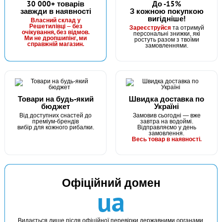
30 000+ товарів
До -15%
завжди в наявності
З кожною покупкою
вигідніше!
Власний склад у
Решетилівці — без
Зареєструйся
та отримуй
очікування, без відмов.
персональні знижки, які
Ми не дропшипінг, ми
ростуть разом з твоїми
справжній магазин.
замовленнями.
Товари на будь-який
Швидка доставка по
бюджет
Україні
Від доступних снастей до
Замовив сьогодні — вже
преміум-брендів
завтра на водоймі.
вибір для кожного рибалки.
Відправляємо у день
замовлення.
Весь товар в наявності.
Офіційний домен
ua
Видається лише після офіційної перевірки державними органами.