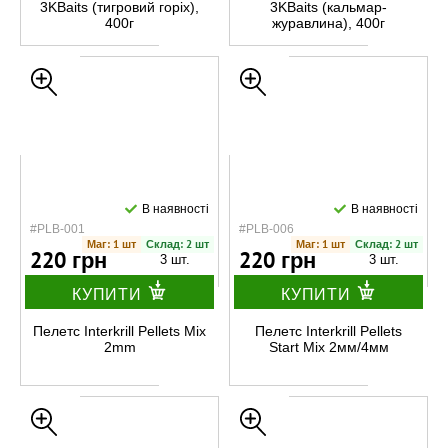
3KBaits (тигровий горіх),
3KBaits (кальмар-
400г
журавлина), 400г
В наявності
В наявності
#PLB-001
#PLB-006
Маг: 1 шт
Склад: 2 шт
Маг: 1 шт
Склад: 2 шт
220 грн
220 грн
3 шт.
3 шт.
КУПИТИ
КУПИТИ
Пелетс Interkrill Pellets Mix
Пелетс Interkrill Pellets
2mm
Start Mix 2мм/4мм