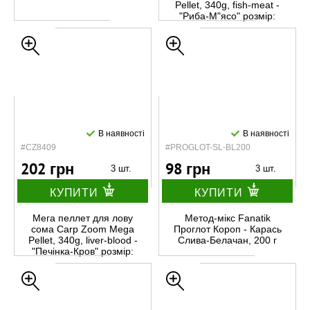
Pellet, 340g, fish-meat -
"Риба-М"ясо" розмір:
(30мм), вага:
В наявності
В наявності
#CZ8409
#PROGLOT-SL-BL200
202 грн
98 грн
3 шт.
3 шт.
КУПИТИ
КУПИТИ
Мега пеллет для лову
Метод-мікс Fanatik
сома Carp Zoom Mega
Проглот Короп - Карась
Pellet, 340g, liver-blood -
Слива-Белачан, 200 г
"Печінка-Кров" розмір:
(30мм), в