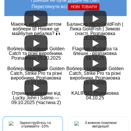
і раніше не були додані на сайт.
Переглянути всі
НОВІ ТОВАРИ
Макіяж, нігті… і раптом
Балансир Micro GoldFish |
воблери 🤣 Невже це
Лижа GoldFish | Зимові
майбутня рибалка? 🎣
снасті. Розпаковка
25.01.2026
Воблера та блешні Golden
Flagman. Воблера та
Catch та різні виробники.
блешні - розпаковка
Розпаковка 19.10.2025
18.10.25
Воблера та блешні Golden
Воблера та блешні Golden
Catch, Strike Pro та різні
Catch, Strike Pro та різні
виробники. Розпаковка
виробники. Розпаковка
13.10.2025
13.10.2025
Отримали новинки від
KALIPSO. Розпаковка
Lucky John і Salmo —
04.10.25
09.10.2025 (Частина 2)