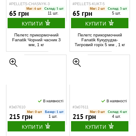
#PELLETS-CHASNYK-3
#PELLETS-KUKT-5
Маг: 6 шт
Склад: 5 шт
Маг: 2 шт
Склад: 3 шт
65 грн
65 грн
11 шт.
5 шт.
КУПИТИ
КУПИТИ
Пелетс прикормочний
Пелетс прикормочний
Fanatik Чорний часник 3
Fanatik Кукурудза-
мм, 1 кг
Тигровий горіх 5 мм , 1 кг
В наявності
В наявності
#3к07610
#3к07611
Маг: 0 шт
Базар: 1 шт
Маг: 0 шт
Склад: 4 шт
215 грн
215 грн
1 шт.
4 шт.
КУПИТИ
КУПИТИ