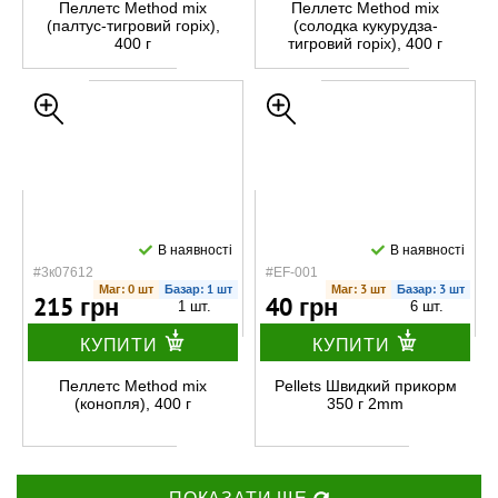
Пеллетс Method mix
Пеллетс Method mix
(палтус-тигровий горіх),
(солодка кукурудза-
400 г
тигровий горіх), 400 г
В наявності
В наявності
#3к07612
#EF-001
Маг: 0 шт
Базар: 1 шт
Маг: 3 шт
Базар: 3 шт
215 грн
40 грн
1 шт.
6 шт.
КУПИТИ
КУПИТИ
Пеллетс Method mix
Pellets Швидкий прикорм
(конопля), 400 г
350 г 2mm