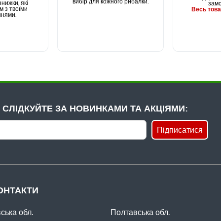
вибір для кожного рибалки.
нижки, які
зам
м з твоїми
Весь това
ннями.
СЛІДКУЙТЕ ЗА НОВИНКАМИ ТА АКЦІЯМИ:
Підписатися
ОНТАКТИ
ська обл.
Полтавська обл.