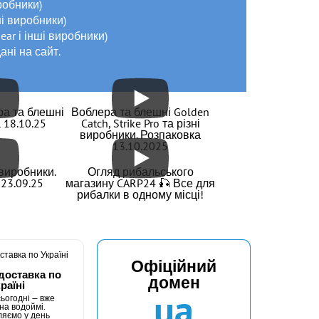
иробники)
нші виробники)
Gear і інші виробники)
ані на сайт.
ра та блешні
Воблера та блешні Golden
 18.10.25
Catch, Strike Pro та різні
виробники. Розпаковка
13.10.2025
і виробники.
Огляд рибальського
23.09.25
магазину CARP24 🎣 Все для
рибалки в одному місці!
Офіційний
доставка по
домен
раїні
ua
ьогодні — вже
на водоймі.
ляємо у день