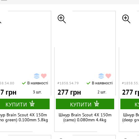
58.54.80
В наявності
#1858.54.79
В наявності
#1858.55
7 грн
277 грн
277 г
3 шт.
2 шт.
КУПИТИ
КУПИТИ
К
ур Brain Scout 4X 150m
Шнур Brain Scout 4X 150m
Шнур Br
mo green) 0.100mm 5.8kg
(camo) 0.080mm 4.4kg
(deep gr