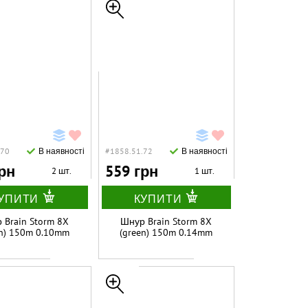
.70
В наявності
#1858.51.72
В наявності
рн
559 грн
2 шт.
1 шт.
УПИТИ
КУПИТИ
 Brain Storm 8X
Шнур Brain Storm 8X
en) 150m 0.10mm
(green) 150m 0.14mm
13lb/5.9kg
20lb/9.0kg