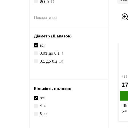
Brain
15
Показати всі
Діаметр (Діапазон)
всі
0.01 до 0.1
5
0.1 до 0.2
10
#18
27
Кількість волокон
всі
4
Шн
4
(ca
8
11