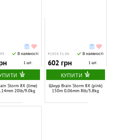
.99
В наявності
#1858.51.86
В наявності
рн
602 грн
1 шт.
1 шт.
УПИТИ
КУПИТИ
ain Storm 8X (lime)
Шнур Brain Storm 8X (pink)
.14mm 20lb/9.0kg
150m 0.06mm 8lb/3.8kg