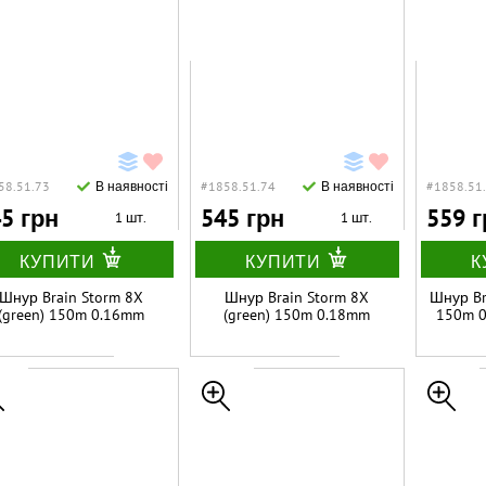
58.51.73
В наявності
#1858.51.74
В наявності
#1858.51
5 грн
545 грн
559 г
1 шт.
1 шт.
КУПИТИ
КУПИТИ
К
Шнур Brain Storm 8X
Шнур Brain Storm 8X
Шнур Br
(green) 150m 0.16mm
(green) 150m 0.18mm
150m 0
25lb/11.1kg
27lb/12.2kg