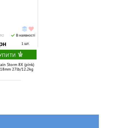
.92
В наявності
рн
1 шт.
УПИТИ
ain Storm 8X (pink)
.18mm 27lb/12.2kg