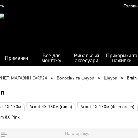
ть
Головн
Все для
Рибальські
Прикормки та
Приманки
монтажу
аксесуари
наживки
РНЕТ-МАГАЗИН CARP24
Волосінь та шнури
Шнури
Brain
in
ut 4X 150м
Scout 4X 150м (camo)
Scout 4X 150м (deep green)
rm 8X Pink
На сторінку: