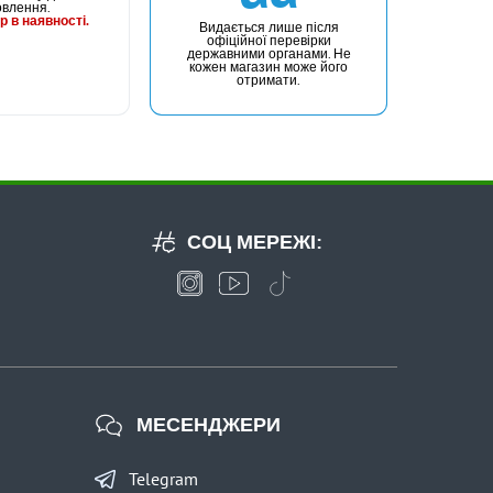
овлення.
р в наявності.
Видається лише після
офіційної перевірки
державними органами. Не
кожен магазин може його
отримати.
СОЦ МЕРЕЖІ:
МЕСЕНДЖЕРИ
Telegram