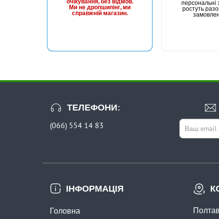
очікування, без відмов.
персональні з
Ми не дропшипінг, ми
ростуть разо
справжній магазин.
замовле
ТЕЛЕФОНИ:
(066) 554 14 83
ІНФОРМАЦІЯ
К
Полтав
Головна