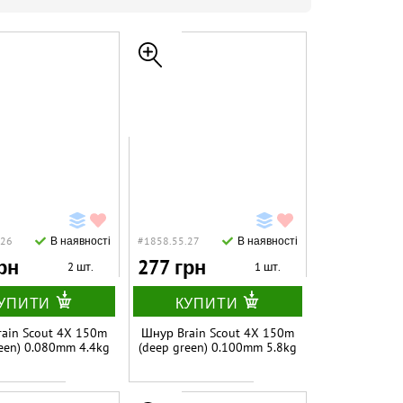
.26
В наявності
#1858.55.27
В наявності
рн
277 грн
2 шт.
1 шт.
УПИТИ
КУПИТИ
ain Scout 4X 150m
Шнур Brain Scout 4X 150m
een) 0.080mm 4.4kg
(deep green) 0.100mm 5.8kg