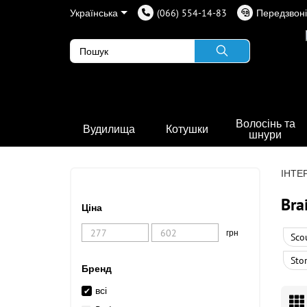
Українська
(066) 554-14-83
Передзвоні
Волосінь та
Вудилища
Котушки
шнури
ІНТЕ
Bra
Ціна
грн
Sco
Sto
Бренд
всі