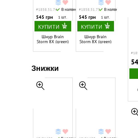
#1858.51.74
В наявності
#1858.51.73
В наявності
545 грн
545 грн
1 шт.
1 шт.
КУПИТИ
КУПИТИ
Шнур Brain
Шнур Brain
Storm 8X (green)
Storm 8X (green)
150m 0.18mm
150m 0.16mm
27lb/12.2kg
25lb/11.1kg
#18
54
Знижки
#1858.51.92
В наявності
#1858.51.69
В наявності
545 грн
602 грн
1 шт.
2 шт.
КУПИТИ
КУПИТИ