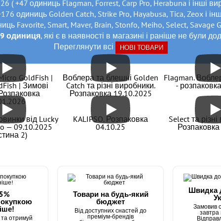
26 ( +47 одиниць Flagman, Forrest, Carp Pro, Herabuna і інші в
+176 одиниць Golden Catch, Strike Pro, Hayabusa, Tica, Zeox і і
иць Favorite, Smart, Maver, Brain, Stonfo, Meiho, Select, Savage 
89 одиниця
, які є в наявності в магазині і раніше не були дод
Переглянути всі
НОВІ ТОВАРИ
icro GoldFish |
Воблера та блешні Golden
Flagman. Вобле
Fish | Зимові
Catch та різні виробники.
- розпаковка
 Розпаковка
Розпаковка 19.10.2025
01.2026
винки від Lucky
KALIPSO. Розпаковка
Select та різн
mo — 09.10.2025
04.10.25
Розпаковка 
стина 2)
Швидка 
15%
Товари на будь-який
Ук
покупкою
бюджет
Замовив с
іше!
Від доступних снастей до
завтра 
преміум-брендів
та отримуй
Відправ