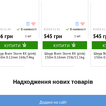
58.51.89
В наявності
#1858.51.91
В наявності
#1858.51
6 грн
545 грн
545 г
1 шт.
1 шт.
КУПИТИ
КУПИТИ
К
р Brain Storm 8X (pink)
Шнур Brain Storm 8X (pink)
Шнур Br
50m 0.12mm 16lb/7.4kg
150m 0.16mm 25lb/11.1kg
150m 0
Надходження нових товарів
Додано на сайт