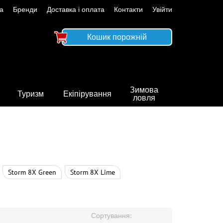
а
Бренди
Доставка і оплата
Контакти
Увійти
Кошик порожній
Зимова
Туризм
Екіпірування
ловля
Storm 8X Green
Storm 8X Lime
Сортування: