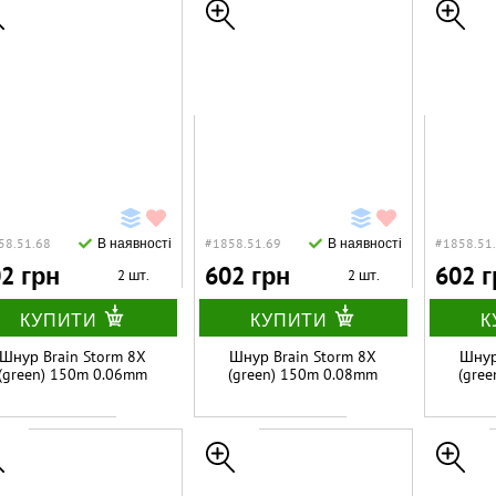
58.51.68
В наявності
#1858.51.69
В наявності
#1858.51
2 грн
602 грн
602 г
2 шт.
2 шт.
КУПИТИ
КУПИТИ
К
Шнур Brain Storm 8X
Шнур Brain Storm 8X
Шнур
(green) 150m 0.06mm
(green) 150m 0.08mm
(gre
8lb/3.8kg
11lb/4.8kg