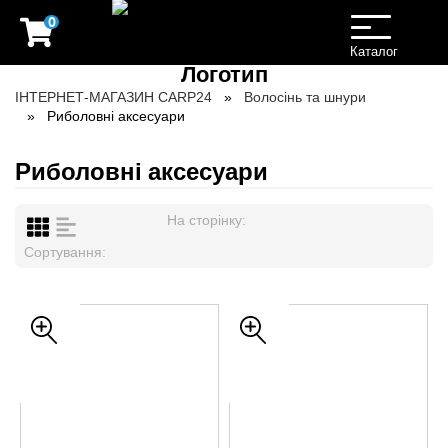
0
Toggle
navigation
Каталог
ІНТЕРНЕТ-МАГАЗИН CARP24
Волосінь та шнури
Риболовні аксесуари
Риболовні аксесуари
На сторінку:
Сортування: