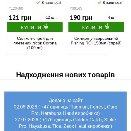
В наявності
В наявності
#123460
#30145
121 грн
190 грн
12 шт.
4 шт.
КУПИТИ
КУПИТИ
Силікон-спрей для
Силікон універсальний
плетених лісок Corona
Fishing ROI 150мл (спрей)
(100 ml)
Надходження нових товарів
Додано на сайт
02.08.2026 ( +47 одиниць Flagman, Forrest, Carp
Pro, Herabuna і інші виробники)
27.07.2026 ( +176 одиниць Golden Catch, Strike
Pro, Hayabusa, Tica, Zeox і інші виробники)