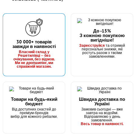
До -15%
З кожною покупкою
вигідніше!
30 000+ товарів
Зареєструйся
завжди в наявності
та отримуй
персональні знижки, які
Власний склад у
ростуть разом з твоїми
Решетилівці — без
замовленнями.
очікування, без відмов.
Ми не дропшипінг, ми
справжній магазин.
Товари на будь-який
Швидка доставка по
бюджет
Україні
Від доступних снастей до
Замовив сьогодні — вже
преміум-брендів
завтра на водоймі.
вибір для кожного рибалки.
Відправляємо у день
замовлення.
Весь товар в наявності.