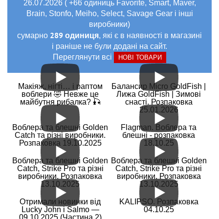
26.07.2026 ( +66 одиниць Favorite, Smart, Maver,
Brain, Stonfo, Meiho, Select, Savage Gear і інші
виробники)
289 одиниця
сумарно
, які є в наявності в магазині
і раніше не були додані на сайт.
Переглянути всі
НОВІ ТОВАРИ
Макіяж, нігті… і раптом
Балансир Micro GoldFish |
воблери 🤣 Невже це
Лижа GoldFish | Зимові
майбутня рибалка? 🎣
снасті. Розпаковка
25.01.2026
Воблера та блешні Golden
Flagman. Воблера та
Catch та різні виробники.
блешні - розпаковка
Розпаковка 19.10.2025
18.10.25
Воблера та блешні Golden
Воблера та блешні Golden
Catch, Strike Pro та різні
Catch, Strike Pro та різні
виробники. Розпаковка
виробники. Розпаковка
13.10.2025
13.10.2025
Отримали новинки від
KALIPSO. Розпаковка
Lucky John і Salmo —
04.10.25
09.10.2025 (Частина 2)