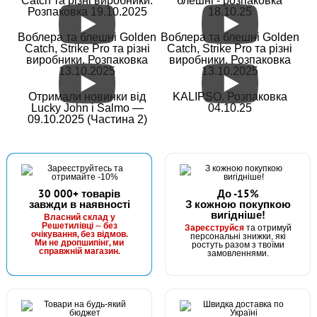
Catch та різні виробники.
блешні - розпаковка
Розпаковка 19.10.2025
18.10.25
Воблера та блешні Golden
Воблера та блешні Golden
Catch, Strike Pro та різні
Catch, Strike Pro та різні
виробники. Розпаковка
виробники. Розпаковка
13.10.2025
13.10.2025
Отримали новинки від
KALIPSO. Розпаковка
Lucky John і Salmo —
04.10.25
09.10.2025 (Частина 2)
30 000+ товарів
До -15%
завжди в наявності
З кожною покупкою
вигідніше!
Власний склад у
Решетилівці — без
Зареєструйся
та отримуй
очікування, без відмов.
персональні знижки, які
Ми не дропшипінг, ми
ростуть разом з твоїми
справжній магазин.
замовленнями.