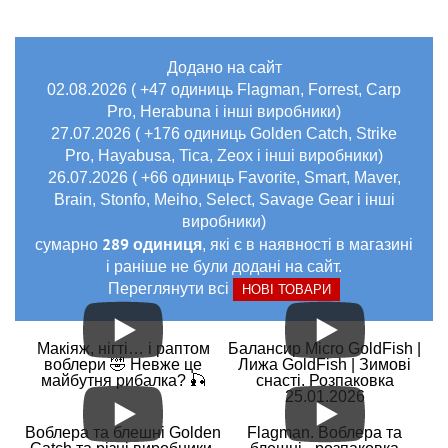
Додано на сайт
02.08.2026 ( +47 одиниць Flagman, Forrest, Carp
Pro, Herabuna і інші виробники)
27.07.2026 ( +176 одиниць Golden Catch, Strike
Pro, Hayabusa, Tica, Zeox і інші виробники)
26.07.2026 ( +66 одиниць Favorite, Smart, Maver,
Brain, Stonfo, Meiho, Select, Savage Gear і інші
виробники)
289 одиниця
сумарно
, які є в наявності в магазині
і раніше не були додані на сайт.
Переглянути всі
НОВІ ТОВАРИ
Макіяж, нігті… і раптом
Балансир Micro GoldFish |
воблери 🤣 Невже це
Лижа GoldFish | Зимові
майбутня рибалка? 🎣
снасті. Розпаковка
25.01.2026
Воблера та блешні Golden
Flagman. Воблера та