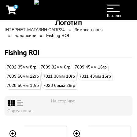
0
Toggle
navigation
Каталог
ІНТЕРНЕТ-МАГАЗИН CARP24
Зимова ловля
Балансири
Fishing ROI
Fishing ROI
7002 35мм 8гр
7009 32мм 6гр
7009 45мм 16гр
7009 50мм 22гр
7011 38мм 10гр
7011 43мм 15гр
7028 56мм 18гр
7028 65мм 26гр
На сторінку:
Сортування: