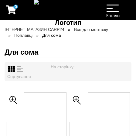
0
Toggle
navigation
Каталог
ІНТЕРНЕТ-МАГАЗИН CARP24
Все для монтажу
Поплавці
Для сома
Для сома
На сторінку:
Сортування: