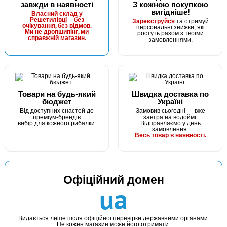
завжди в наявності
З кожною покупкою
вигідніше!
Власний склад у
Решетилівці — без
Зареєструйся
та отримуй
очікування, без відмов.
персональні знижки, які
Ми не дропшипінг, ми
ростуть разом з твоїми
справжній магазин.
замовленнями.
Товари на будь-який
Швидка доставка по
бюджет
Україні
Від доступних снастей до
Замовив сьогодні — вже
преміум-брендів
завтра на водоймі.
вибір для кожного рибалки.
Відправляємо у день
замовлення.
Весь товар в наявності.
Офіційний домен
ua
Видається лише після офіційної перевірки державними органами.
Не кожен магазин може його отримати.