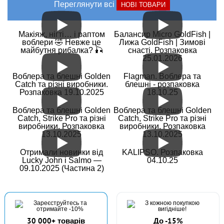
Переглянути всі
НОВІ ТОВАРИ
Макіяж, нігті… і раптом
Балансир Micro GoldFish |
воблери 🤣 Невже це
Лижа GoldFish | Зимові
майбутня рибалка? 🎣
снасті. Розпаковка
25.01.2026
Воблера та блешні Golden
Flagman. Воблера та
Catch та різні виробники.
блешні - розпаковка
Розпаковка 19.10.2025
18.10.25
Воблера та блешні Golden
Воблера та блешні Golden
Catch, Strike Pro та різні
Catch, Strike Pro та різні
виробники. Розпаковка
виробники. Розпаковка
13.10.2025
13.10.2025
Отримали новинки від
KALIPSO. Розпаковка
Lucky John і Salmo —
04.10.25
09.10.2025 (Частина 2)
30 000+ товарів
До -15%