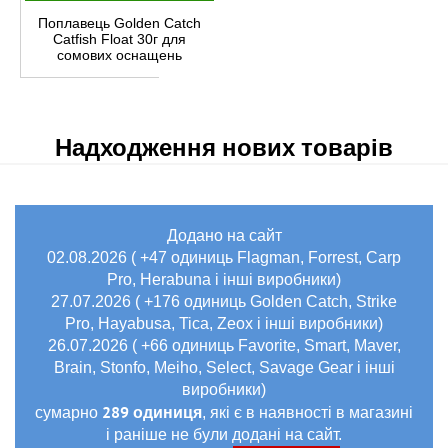
Поплавець Golden Catch
Catfish Float 30г для
сомових оснащень
Надходження нових товарів
Додано на сайт
02.08.2026 ( +47 одиниць Flagman, Forrest, Carp
Pro, Herabuna і інші виробники)
27.07.2026 ( +176 одиниць Golden Catch, Strike
Pro, Hayabusa, Tica, Zeox і інші виробники)
26.07.2026 ( +66 одиниць Favorite, Smart, Maver,
Brain, Stonfo, Meiho, Select, Savage Gear і інші
виробники)
289 одиниця
сумарно
, які є в наявності в магазині
і раніше не були додані на сайт.