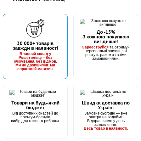
До -15%
З кожною покупкою
вигідніше!
30 000+ товарів
Зареєструйся
завжди в наявності
та отримуй
персональні знижки, які
Власний склад у
ростуть разом з твоїми
Решетилівці — без
замовленнями.
очікування, без відмов.
Ми не дропшипінг, ми
справжній магазин.
Товари на будь-який
Швидка доставка по
бюджет
Україні
Від доступних снастей до
Замовив сьогодні — вже
преміум-брендів
завтра на водоймі.
вибір для кожного рибалки.
Відправляємо у день
замовлення.
Весь товар в наявності.