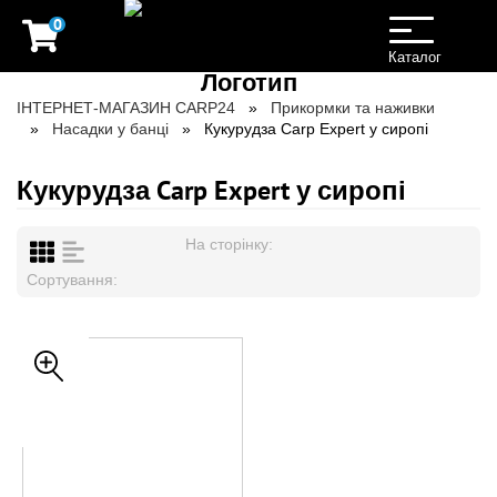
0
Toggle
navigation
Каталог
ІНТЕРНЕТ-МАГАЗИН CARP24
Прикормки та наживки
Насадки у банці
Кукурудза Carp Expert у сиропі
Кукурудза Carp Expert у сиропі
На сторінку:
Сортування: