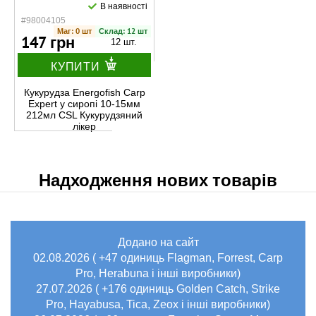
В наявності
#98004105
Маг: 0 шт
Склад: 12 шт
147 грн
12 шт.
КУПИТИ
Кукурудза Energofish Carp
Expert у сиропі 10-15мм
212мл CSL Кукурудзяний
лікер
Надходження нових товарів
Додано на сайт
02.08.2026 ( +47 одиниць Flagman, Forrest, Carp
Pro, Herabuna і інші виробники)
27.07.2026 ( +176 одиниць Golden Catch, Strike
Pro, Hayabusa, Tica, Zeox і інші виробники)