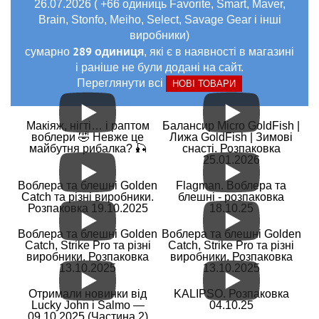
26.07.2026 ( +66 одиниць Favorite, Smart, Maver,
Brain, Stonfo, Meiho, Select, Savage Gear і інші
виробники)
289 одиниця
сумарно
, які є в наявності в магазині
і раніше не були додані на сайт.
Переглянути всі
НОВІ ТОВАРИ
Макіяж, нігті… і раптом
Балансир Micro GoldFish |
воблери 🤣 Невже це
Лижа GoldFish | Зимові
майбутня рибалка? 🎣
снасті. Розпаковка
25.01.2026
Воблера та блешні Golden
Flagman. Воблера та
Catch та різні виробники.
блешні - розпаковка
Розпаковка 19.10.2025
18.10.25
Воблера та блешні Golden
Воблера та блешні Golden
Catch, Strike Pro та різні
Catch, Strike Pro та різні
виробники. Розпаковка
виробники. Розпаковка
13.10.2025
13.10.2025
Отримали новинки від
KALIPSO. Розпаковка
Lucky John і Salmo —
04.10.25
09.10.2025 (Частина 2)