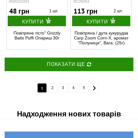
#GRZ11691
#CZ6054
48 грн
113 грн
1 шт.
2 шт.
КУПИТИ
КУПИТИ
Повітряне тісто" Grizzly
Повітряна / дута кукурудза
Baits Puffi Опариш 30г
Carp Zoom Corn-X, аромат
"Полуниця", Вага: (25г)
ПОКАЗАТИ ЩЕ
1
2
3
4
5
Надходження нових товарів