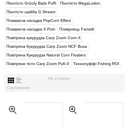
Пінотісто Grizzly Baits Puffi
Пінотісто MegaLodon
Пінотісто шайба G.Stream
Плаваюча насадка PopCorn Effect
Плаваюча насадка X-Poin
Плавунець Fanatik
Повітряна кукурудза Carp Zoom Corn-X
Повітряна Кукурудза Carp Zoom NCF Busa
Повітряна Кукурудза Natural Corn Floaters
Повітряне тісто Carp Zoom Pufi-X
Технопуффі Fishing ROI
На сторінку:
Сортування: