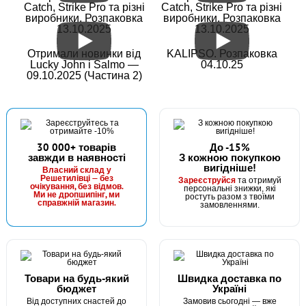
Catch, Strike Pro та різні
Catch, Strike Pro та різні
виробники. Розпаковка
виробники. Розпаковка
13.10.2025
13.10.2025
Отримали новинки від
KALIPSO. Розпаковка
Lucky John і Salmo —
04.10.25
09.10.2025 (Частина 2)
30 000+ товарів
До -15%
завжди в наявності
З кожною покупкою
вигідніше!
Власний склад у
Решетилівці — без
Зареєструйся
та отримуй
очікування, без відмов.
персональні знижки, які
Ми не дропшипінг, ми
ростуть разом з твоїми
справжній магазин.
замовленнями.
Товари на будь-який
Швидка доставка по
бюджет
Україні
Від доступних снастей до
Замовив сьогодні — вже