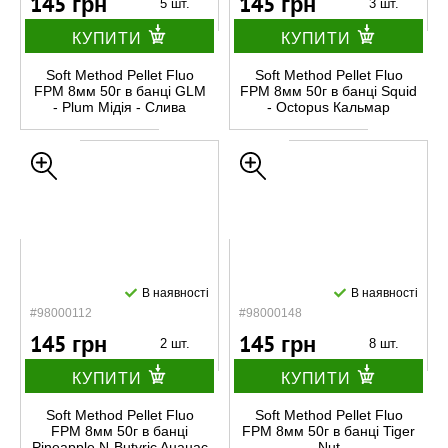
145 грн
145 грн
5 шт.
3 шт.
КУПИТИ
КУПИТИ
Soft Method Pellet Fluo
Soft Method Pellet Fluo
FPM 8мм 50г в банці GLM
FPM 8мм 50г в банці Squid
- Plum Мідія - Слива
- Octopus Кальмар
В наявності
В наявності
#98000112
#98000148
145 грн
145 грн
2 шт.
8 шт.
КУПИТИ
КУПИТИ
Soft Method Pellet Fluo
Soft Method Pellet Fluo
FPM 8мм 50г в банці
FPM 8мм 50г в банці Tiger
Pineapple N-Butyric Aнанас
Nut