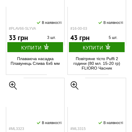
В наявності
В наявності
#PLAV66-SLYVA
#16-00-03
33 грн
43 грн
3 шт.
5 шт.
КУПИТИ
КУПИТИ
Плаваюча насадка
Повітряне тісто Puffi 2
Плавунець Слива 6х6 мм
години (80 мл. 15-20 гр)
FLIORO Часник
В наявності
В наявності
#ML3323
#ML3315