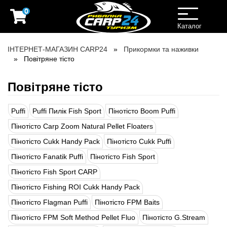
0
Toggle
navigation
Каталог
ІНТЕРНЕТ-МАГАЗИН CARP24
Прикормки та наживки
Повітряне тісто
Повітряне тісто
Puffi
Puffi Пилік Fish Sport
Пінотісто Boom Puffi
Пінотісто Carp Zoom Natural Pellet Floaters
Пінотісто Cukk Handy Pack
Пінотісто Cukk Puffi
Пінотісто Fanatik Puffi
Пінотісто Fish Sport
Пінотісто Fish Sport CARP
Пінотісто Fishing ROI Cukk Handy Pack
Пінотісто Flagman Puffi
Пінотісто FPM Baits
Пінотісто FPM Soft Method Pellet Fluo
Пінотісто G.Stream