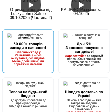
13.10.2025
13.10.2025
Отримали новинки від
KALIPSO. Розпаковка
Lucky John і Salmo —
04.10.25
09.10.2025 (Частина 2)
30 000+ товарів
До -15%
завжди в наявності
З кожною покупкою
вигідніше!
Власний склад у
Решетилівці — без
Зареєструйся
та отримуй
очікування, без відмов.
персональні знижки, які
Ми не дропшипінг, ми
ростуть разом з твоїми
справжній магазин.
замовленнями.
Товари на будь-який
Швидка доставка по
бюджет
Україні
Від доступних снастей до
Замовив сьогодні — вже
преміум-брендів
завтра на водоймі.
вибір для кожного рибалки.
Відправляємо у день
замовлення.