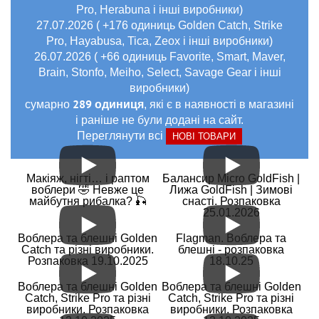
Pro, Herabuna і інші виробники)
27.07.2026 ( +176 одиниць Golden Catch, Strike
Pro, Hayabusa, Tica, Zeox і інші виробники)
26.07.2026 ( +66 одиниць Favorite, Smart, Maver,
Brain, Stonfo, Meiho, Select, Savage Gear і інші
виробники)
289 одиниця
сумарно
, які є в наявності в магазині
і раніше не були додані на сайт.
Переглянути всі
НОВІ ТОВАРИ
Макіяж, нігті… і раптом
Балансир Micro GoldFish |
воблери 🤣 Невже це
Лижа GoldFish | Зимові
майбутня рибалка? 🎣
снасті. Розпаковка
25.01.2026
Воблера та блешні Golden
Flagman. Воблера та
Catch та різні виробники.
блешні - розпаковка
Розпаковка 19.10.2025
18.10.25
Воблера та блешні Golden
Воблера та блешні Golden
Catch, Strike Pro та різні
Catch, Strike Pro та різні
виробники. Розпаковка
виробники. Розпаковка