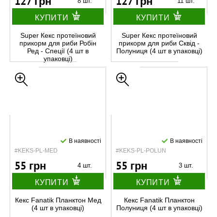
127 грн
127 грн
8 шт.
11 шт.
КУПИТИ
КУПИТИ
Super Кекс протеїновий
Super Кекс протеїновий
прикорм для риби Робін
прикорм для риби Сквід -
Ред - Спеції (4 шт в
Полуниця (4 шт в упаковці)
упаковці)
В наявності
В наявності
#KEKS-PL-MED
#KEKS-PL-POLUN
55 грн
55 грн
4 шт.
3 шт.
КУПИТИ
КУПИТИ
Кекс Fanatik Планктон Мед
Кекс Fanatik Планктон
(4 шт в упаковці)
Полуниця (4 шт в упаковці)