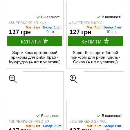
В наявності
В наявності
#SUPERKEKS-KR-KUK
#SUPERKEKS-KR-SL
Маг: 8 шт
Базар: 1 шт
Маг: 7 шт
Базар: 3 шт
127 грн
127 грн
9 шт.
10 шт.
КУПИТИ
КУПИТИ
Super Кекс протеїновий
Super Кекс протеїновий
прикорм для риби Краб -
прикорм для риби Криль -
Кукурудза (4 шт в упаковці)
Слива (4 шт в упаковці)
В наявності
В наявності
#SUPERKEKS-PRED-SP
#SUPERKEKS-SK-POL
Маг: 6 шт
Базар: 2 шт
Маг: 7 шт
Базар: 4 шт