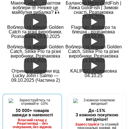
Макіяж, нігті… і раптом
Балансир Micro GoldFish |
воблери 🤣 Невже це
Лижа GoldFish | Зимові
майбутня рибалка? 🎣
снасті. Розпаковка
25.01.2026
Воблера та блешні Golden
Flagman. Воблера та
Catch та різні виробники.
блешні - розпаковка
Розпаковка 19.10.2025
18.10.25
Воблера та блешні Golden
Воблера та блешні Golden
Catch, Strike Pro та різні
Catch, Strike Pro та різні
виробники. Розпаковка
виробники. Розпаковка
13.10.2025
13.10.2025
Отримали новинки від
KALIPSO. Розпаковка
Lucky John і Salmo —
04.10.25
09.10.2025 (Частина 2)
30 000+ товарів
До -15%
завжди в наявності
З кожною покупкою
вигідніше!
Власний склад у
Решетилівці — без
Зареєструйся
та отримуй
очікування, без відмов.
персональні знижки, які