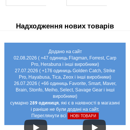
Надходження нових товарів
Додано на сайт
02.08.2026 ( +47 одиниць Flagman, Forrest, Carp
Pro, Herabuna і інші виробники)
27.07.2026 ( +176 одиниць Golden Catch, Strike
Pro, Hayabusa, Tica, Zeox і інші виробники)
26.07.2026 ( +66 одиниць Favorite, Smart, Maver,
Brain, Stonfo, Meiho, Select, Savage Gear і інші
виробники)
289 одиниця
сумарно
, які є в наявності в магазині
і раніше не були додані на сайт.
Переглянути всі
НОВІ ТОВАРИ