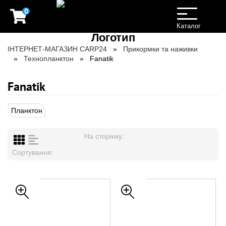
0
Toggle
navigation
Каталог
ІНТЕРНЕТ-МАГАЗИН CARP24
Прикормки та наживки
Технопланктон
Fanatik
Fanatik
Планктон
На сторінку:
Сортування: