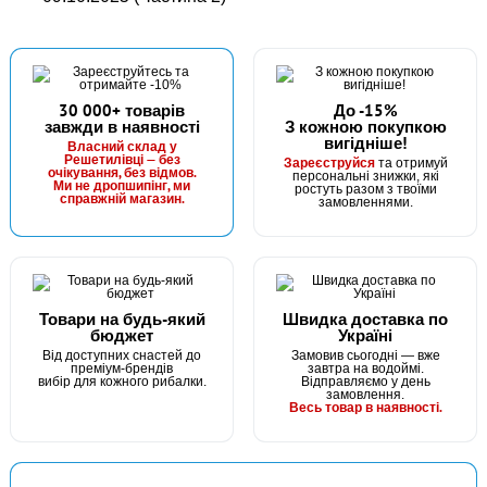
30 000+ товарів
До -15%
завжди в наявності
З кожною покупкою
вигідніше!
Власний склад у
Решетилівці — без
Зареєструйся
та отримуй
очікування, без відмов.
персональні знижки, які
Ми не дропшипінг, ми
ростуть разом з твоїми
справжній магазин.
замовленнями.
Товари на будь-який
Швидка доставка по
бюджет
Україні
Від доступних снастей до
Замовив сьогодні — вже
преміум-брендів
завтра на водоймі.
вибір для кожного рибалки.
Відправляємо у день
замовлення.
Весь товар в наявності.