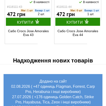
В наявності
В наявності
#118111-43
#118111-44
Маг: 1 шт
Базар: 1 шт
Маг: 0 шт
Базар: 1 шт
472 грн
472 грн
2 шт.
1 шт.
КУПИТИ
КУПИТИ
Сабо Crocs Jose Amorales
Сабо Crocs Jose Amorales
Eva 43
Eva 44
Надходження нових товарів
Додано на сайт
02.08.2026 ( +47 одиниць Flagman, Forrest, Carp
Pro, Herabuna і інші виробники)
27.07.2026 ( +176 одиниць Golden Catch, Strike
Pro, Hayabusa, Tica, Zeox і інші виробники)