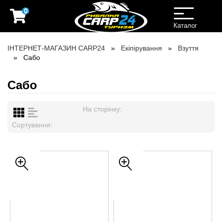
0
Toggle
navigation
Каталог
ІНТЕРНЕТ-МАГАЗИН CARP24
Екіпірування
Взуття
Сабо
Сабо
На сторінку:
Сортування: