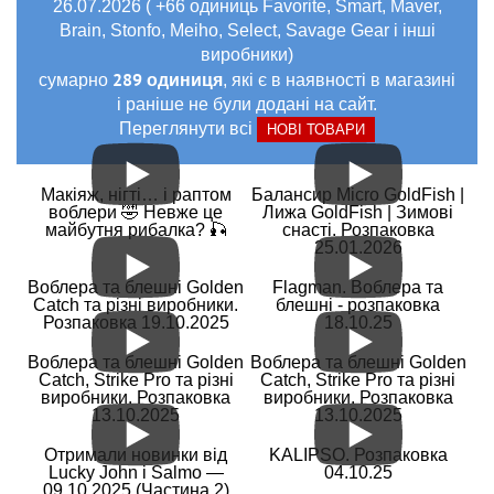
26.07.2026 ( +66 одиниць Favorite, Smart, Maver,
Brain, Stonfo, Meiho, Select, Savage Gear і інші
виробники)
289 одиниця
сумарно
, які є в наявності в магазині
і раніше не були додані на сайт.
Переглянути всі
НОВІ ТОВАРИ
Макіяж, нігті… і раптом
Балансир Micro GoldFish |
воблери 🤣 Невже це
Лижа GoldFish | Зимові
майбутня рибалка? 🎣
снасті. Розпаковка
25.01.2026
Воблера та блешні Golden
Flagman. Воблера та
Catch та різні виробники.
блешні - розпаковка
Розпаковка 19.10.2025
18.10.25
Воблера та блешні Golden
Воблера та блешні Golden
Catch, Strike Pro та різні
Catch, Strike Pro та різні
виробники. Розпаковка
виробники. Розпаковка
13.10.2025
13.10.2025
Отримали новинки від
KALIPSO. Розпаковка
Lucky John і Salmo —
04.10.25
09.10.2025 (Частина 2)