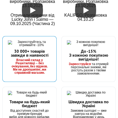
виробники. Розпаковка
виробники. Розпаковка
13.10.2025
13.10.2025
Отримали новинки від
KALIPSO. Розпаковка
Lucky John і Salmo —
04.10.25
09.10.2025 (Частина 2)
30 000+ товарів
До -15%
завжди в наявності
З кожною покупкою
вигідніше!
Власний склад у
Решетилівці — без
Зареєструйся
та отримуй
очікування, без відмов.
персональні знижки, які
Ми не дропшипінг, ми
ростуть разом з твоїми
справжній магазин.
замовленнями.
Товари на будь-який
Швидка доставка по
бюджет
Україні
Від доступних снастей до
Замовив сьогодні — вже
преміум-брендів
завтра на водоймі.
вибір для кожного рибалки.
Відправляємо у день