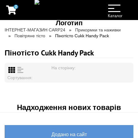
0
Toggle
navigation
Каталог
ІНТЕРНЕТ-МАГАЗИН CARP24
Прикормки та наживки
Повітряне тісто
Пінотісто Cukk Handy Pack
Пінотісто Cukk Handy Pack
На сторінку:
Сортування:
Надходження нових товарів
Додано на сайт