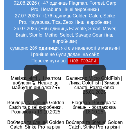
02.08.2026 ( +47 одиниць Flagman, Forrest, Carp
Pro, Herabuna і інші виробники)
27.07.2026 ( +176 одиниць Golden Catch, Strike
Pro, Hayabusa, Tica, Zeox і інші виробники)
26.07.2026 ( +66 одиниць Favorite, Smart, Maver,
Brain, Stonfo, Meiho, Select, Savage Gear і інші
виробники)
289 одиниця
сумарно
, які є в наявності в магазині
і раніше не були додані на сайт.
Переглянути всі
НОВІ ТОВАРИ
Макіяж, нігті… і раптом
Балансир Micro GoldFish |
воблери 🤣 Невже це
Лижа GoldFish | Зимові
майбутня рибалка? 🎣
снасті. Розпаковка
25.01.2026
Воблера та блешні Golden
Flagman. Воблера та
Catch та різні виробники.
блешні - розпаковка
Розпаковка 19.10.2025
18.10.25
Воблера та блешні Golden
Воблера та блешні Golden
Catch, Strike Pro та різні
Catch, Strike Pro та різні