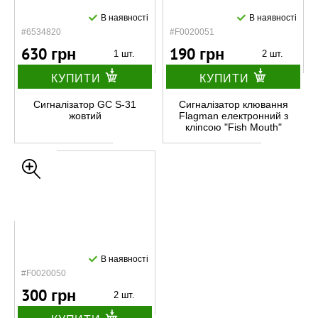
В наявності
В наявності
#6534820
#F0020051
630 грн
190 грн
1 шт.
2 шт.
КУПИТИ
КУПИТИ
Сигналізатор GC S-31
Сигналізатор клювання
жовтий
Flagman електронний з
кліпсою "Fish Mouth"
В наявності
#F0020050
300 грн
2 шт.