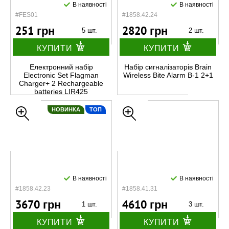
В наявності
В наявності
#FES01
#1858.42.24
251 грн
2820 грн
5 шт.
2 шт.
КУПИТИ
КУПИТИ
Електронний набір
Набір сигналізаторів Brain
Electronic Set Flagman
Wireless Bite Alarm B-1 2+1
Charger+ 2 Rechargeable
batteries LIR425
НОВИНКА
ТОП
В наявності
В наявності
#1858.42.23
#1858.41.31
3670 грн
4610 грн
1 шт.
3 шт.
КУПИТИ
КУПИТИ