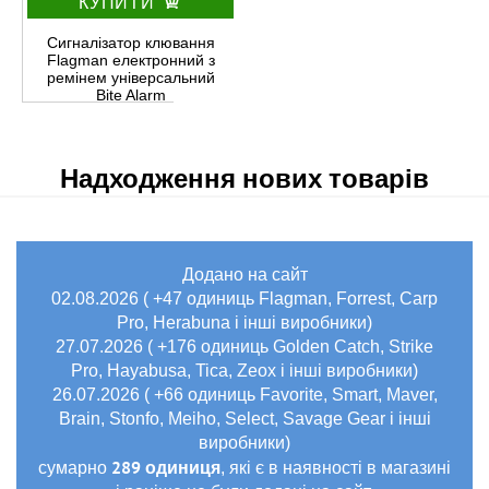
КУПИТИ
Сигналізатор клювання
Flagman електронний з
ремінем універсальний
Bite Alarm
Надходження нових товарів
Додано на сайт
02.08.2026 ( +47 одиниць Flagman, Forrest, Carp
Pro, Herabuna і інші виробники)
27.07.2026 ( +176 одиниць Golden Catch, Strike
Pro, Hayabusa, Tica, Zeox і інші виробники)
26.07.2026 ( +66 одиниць Favorite, Smart, Maver,
Brain, Stonfo, Meiho, Select, Savage Gear і інші
виробники)
289 одиниця
сумарно
, які є в наявності в магазині