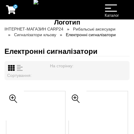
0
Toggle
navigation
Каталог
ІНТЕРНЕТ-МАГАЗИН CARP24
Рибальські аксесуари
Сигналізатори кльову
Електронні сигналізатори
Електронні сигналізатори
На сторінку:
Сортування: