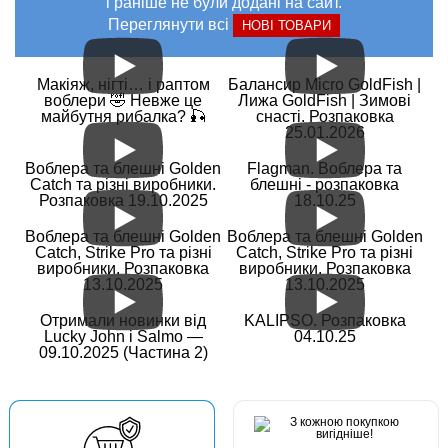
і раніше не були додані на сайт.
Переглянути всі
НОВІ ТОВАРИ
Макіяж, нігті… і раптом
Балансир Micro GoldFish |
воблери 🤣 Невже це
Лижа GoldFish | Зимові
майбутня рибалка? 🎣
снасті. Розпаковка
25.01.2026
Воблера та блешні Golden
Flagman. Воблера та
Catch та різні виробники.
блешні - розпаковка
Розпаковка 19.10.2025
18.10.25
Воблера та блешні Golden
Воблера та блешні Golden
Catch, Strike Pro та різні
Catch, Strike Pro та різні
виробники. Розпаковка
виробники. Розпаковка
13.10.2025
13.10.2025
Отримали новинки від
KALIPSO. Розпаковка
Lucky John і Salmo —
04.10.25
09.10.2025 (Частина 2)